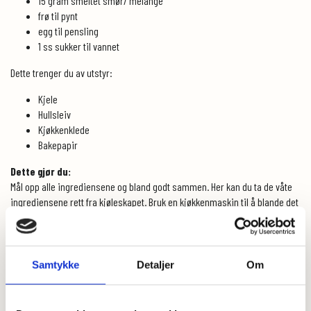
15 gram smeltet smør/ melange
frø til pynt
egg til pensling
1 ss sukker til vannet
Dette trenger du av utstyr:
Kjele
Hullsleiv
Kjøkkenklede
Bakepapir
Dette gjør du:
Mål opp alle ingrediensene og bland godt sammen. Her kan du ta de våte
ingrediensene rett fra kjøleskapet. Bruk en kjøkkenmaskin til å blande det
sammen hvor du bruker k-krok.
Ha deigen over i en bakebolle, dekk med plast og sett til heving på
kjøkkenbenken over natten eller min 8 timer.
Ha deigen ut av bollen og del opp i 10-12 emner. Form emnene til en bolle,
Samtykke
Detaljer
Om
klem flat og bruk baksiden på en sleiv til å lage hull. Sett bollene på
stekebrett kledd med bakepapir og sett til heving i ca 30 min.
Sett stekeovnen på 210 grader.