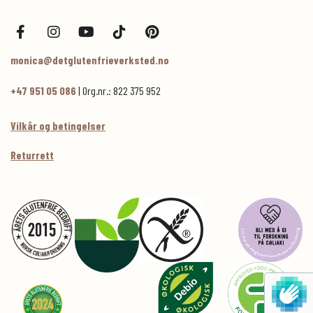
monica@detglutenfrieverksted.no
+47 951 05 086
| Org.nr.: 822 375 952
Vilkår og betingelser
Returrett