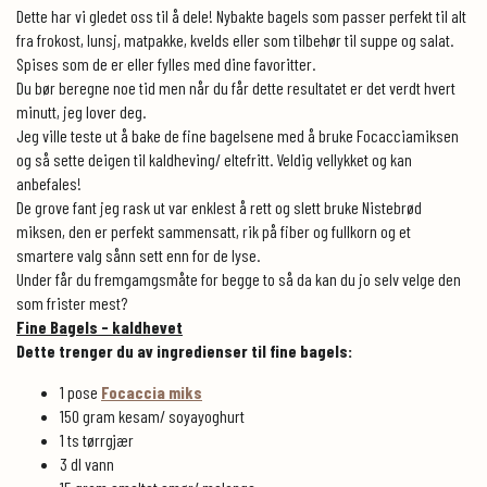
Dette har vi gledet oss til å dele! Nybakte bagels som passer perfekt til alt
fra frokost, lunsj, matpakke, kvelds eller som tilbehør til suppe og salat.
Spises som de er eller fylles med dine favoritter.
Du bør beregne noe tid men når du får dette resultatet er det verdt hvert
minutt, jeg lover deg.
Jeg ville teste ut å bake de fine bagelsene med å bruke Focacciamiksen
og så sette deigen til kaldheving/ eltefritt. Veldig vellykket og kan
anbefales!
De grove fant jeg rask ut var enklest å rett og slett bruke Nistebrød
miksen, den er perfekt sammensatt, rik på fiber og fullkorn og et
smartere valg sånn sett enn for de lyse.
Under får du fremgamgsmåte for begge to så da kan du jo selv velge den
som frister mest?
Fine Bagels - kaldhevet
Dette trenger du av ingredienser til fine bagels:
1 pose
Focaccia miks
150 gram kesam/ soyayoghurt
1 ts tørrgjær
3 dl vann