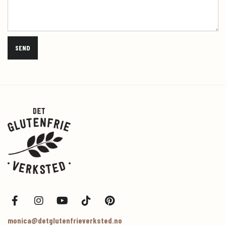
monica@detglutenfrieverksted.no