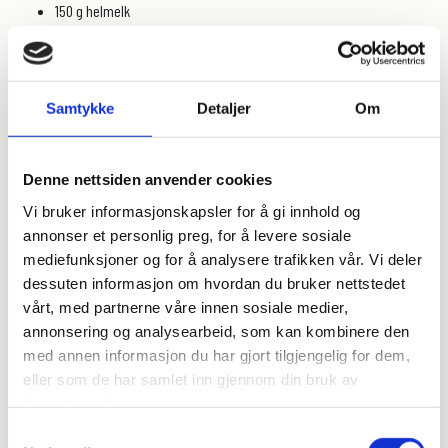
150 g helmelk
Brioche:
400 g
Focaccia miks
Samtykke
Detaljer
Om
2 ts tørrgjær
25 g rårørsukker
1 porsjon tangzhong, avkjølt
Denne nettsiden anvender cookies
150 g helmelk
Vi bruker informasjonskapsler for å gi innhold og
3 egg
annonser et personlig preg, for å levere sosiale
150 g smør, mykt, skjært i terninger
mediefunksjoner og for å analysere trafikken vår. Vi deler
1 sammenvispet egg til pensling
dessuten informasjon om hvordan du bruker nettstedet
vårt, med partnerne våre innen sosiale medier,
Dette gjør du:
annonsering og analysearbeid, som kan kombinere den
1. Lag tangzhong ved å blande 30 g av Focaccia miksen med 150 ml
med annen informasjon du har gjort tilgjengelig for dem,
helmelk i en kjele. Varm opp til en tykk jevning mens du rører. Blandingen
eller som de har samlet inn gjennom din bruk av
skal ikke koke, men skal bli ordentlig tykk. Avkjøl til romtemperatur.
tjenestene deres.
2. Bland sammen resten av posen med Focaccia miks (400 g), tørrgjær og
rårørsukker i en bakebolle. Tilsett den avkjølte jevningen, melk og eggene
Samtykkevalg