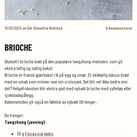
13/01/2024
av Det Glutenfrie Verksted
0
Kommentarer
BRIOCHE
Glutenfri brioche bakt på den populære tangzhong-metoden, som gir
ekstra luftig og saftig bakst!
Brioche er fransk gjærbakst rik på egg og smør. Et skikkelig luksus brød
med en smak som minner noe om croissant. Det blir vel ikke bedre enn
det? Helgefrokosten blir ekstra god med nybakt brioche med syltetøy eller
sjokoladepålegg.
Bakemetoden gir også en følelse av nybakt litt lenger.
Du trenger:
Tangzhong (jevning):
30 g
Focaccia miks