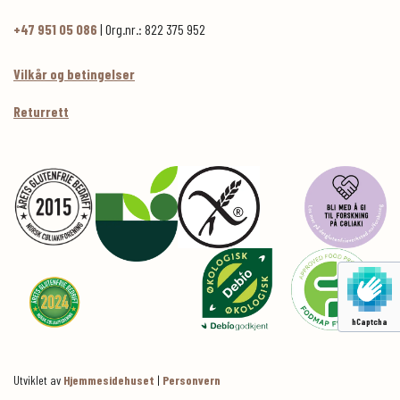
+47 951 05 086
| Org.nr.: 822 375 952
Vilkår og betingelser
Returrett
hCaptcha
Utviklet av
Hjemmesidehuset
|
Personvern