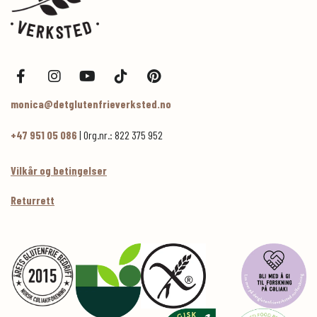
monica@detglutenfrieverksted.no
+47 951 05 086
| Org.nr.: 822 375 952
Vilkår og betingelser
Returrett