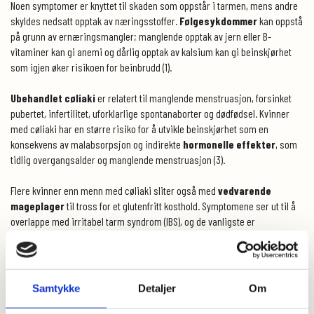
Noen symptomer er knyttet til skaden som oppstår i tarmen, mens andre
skyldes nedsatt opptak av næringsstoffer.
Følgesykdommer
kan oppstå
på grunn av ernæringsmangler; manglende opptak av jern eller B-
vitaminer kan gi anemi og dårlig opptak av kalsium kan gi beinskjørhet
som igjen øker risikoen for beinbrudd (1).
Ubehandlet cøliaki
er relatert til manglende menstruasjon, forsinket
pubertet, infertilitet, uforklarlige spontanaborter og dødfødsel. Kvinner
med cøliaki har en større risiko for å utvikle beinskjørhet som en
konsekvens av malabsorpsjon og indirekte
hormonelle effekter
, som
tidlig overgangsalder og manglende menstruasjon (3).
Flere kvinner enn menn med cøliaki sliter også med
vedvarende
mageplager
til tross for et glutenfritt kosthold. Symptomene ser ut til å
overlappe med irritabel tarm syndrom (IBS), og de vanligste er
magesmerter og oppblåsthet (2). Andre vanlige symptomer er løs mage,
kvalme og forstoppelse.
Kvinner med cøliaki rapporterer
dårligere livskvalitet
enn menn,
Samtykke
Detaljer
Om
hovedsakelig relatert til vedvarende mageplager til tross for et glutenfritt
kosthold (2, 3), følelser av angst og depresjon relatert til det å være