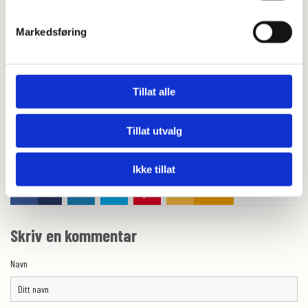
2. van Megen, F., Skodje, G. I., Stendahl, M., Veierød, M. B., Lundin, K. E., &
Markedsføring
Henriksen, C. (2021). High disease burden in treated celiac patients–a
web-based survey. Scandinavian Journal of Gastroenterology, 56(8), 882-
888.
Tillat alle
3. Manza, F., Lungaro, L., Costanzini, A., Caputo, F., Volta, U., De Giorgio, R., &
Caio, G. (2024). Gluten and Wheat in Women’s Health: Beyond the Gut.
Nutrients, 16(2), 322.
Tillat utvalg
Ikke tillat
0
Feed
Skriv en kommentar
Navn