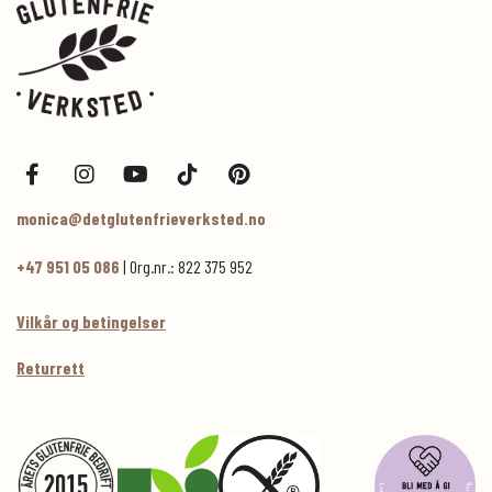
monica@detglutenfrieverksted.no
+47 951 05 086
| Org.nr.: 822 375 952
Vilkår og betingelser
Returrett