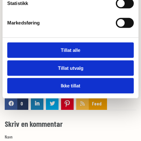
under.
Statistikk
Oppbevarer brødet i et rent kjøkkenhåndkle for å bevare den sprø
skorpen.
Markedsføring
Riktig god fornøyelse!
Tillat alle
Tillat utvalg
Ikke tillat
0
Feed
Skriv en kommentar
Navn