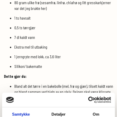
80 gram ulike frø (sesamfrø, linfrø, chiafrø og litt gresskarkjerner
var det jeg brukte her)
1 ts havsalt
0,5 ts tørrgjær
7 dl kaldt vann
Ekstra mel til utbaking
1 jerngryte med lokk, ca 3,6 liter
Silikon/ bakematte
Dette gjør du:
Bland alt det tørre i en bakebolle (mel, frø og gjær), tilsett kaldt vann
og bland sammen ved hjelp av en sleiv. Deigen skal være klissete.
Dekk bollen med plastfolie.
La stå/ heve på kjøkkenbenken i ca 12 timer.
Samtykke
Detaljer
Om