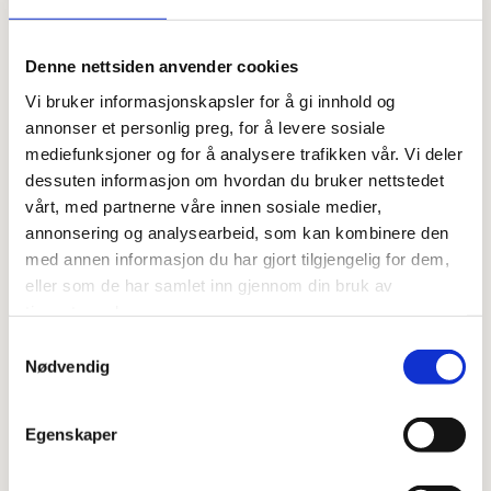
Dryss litt mel på en silikonmatte, eller direkte på kjøkkenbenken,
og hell deigen over. Bruk en slikkepott til å brette deigen inn mot
midten fra alle kanter. Tilfør mer mel slik at deigen blir mindre
Denne nettsiden anvender cookies
klissete og bruk gjerne hendene til å forme deigen.
Vi bruker informasjonskapsler for å gi innhold og
annonser et personlig preg, for å levere sosiale
Snu bakebollen og legg denne over deigen og la heve ca 1 time.
mediefunksjoner og for å analysere trafikken vår. Vi deler
Sett ovnen på 250 grader og sett inn jerngryta uten brøddeig, nest
dessuten informasjon om hvordan du bruker nettstedet
nederste trinn.
vårt, med partnerne våre innen sosiale medier,
annonsering og analysearbeid, som kan kombinere den
Når ovnen er varm tar du gryta ut av ovnen, drysser litt mel i bunn
og legger deigen oppi.
med annen informasjon du har gjort tilgjengelig for dem,
eller som de har samlet inn gjennom din bruk av
Kutt noen snitt i deigen.
tjenestene deres.
Sett på lokket og stek i 45 min.
Samtykkevalg
Nødvendig
Senk varmen til 225 grader, ta av lokket og stek videre i ca 15-20
min.
Egenskaper
Steketiden varierer fra ovn til ovn, men brødet er ferdig når det har
fått en gylden farge og gir fra seg en hul lyd om du banker på det