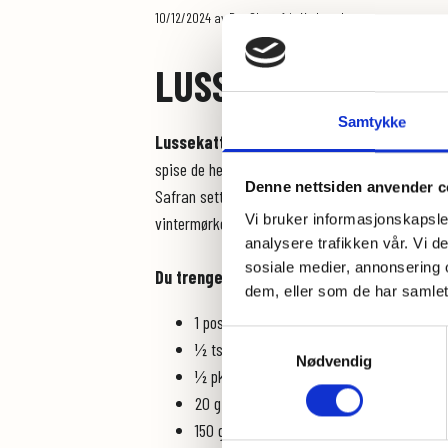
10/12/2024
av Det Glutenfrie Verksted
LUSSEKATTER
Samtykke
Lussekatter er et must på Luciadagen.
Dis
spise de hele adventstiden!
Denne nettsiden anvender c
Safran setter nydelig smak og gir bollene den ka
Vi bruker informasjonskapsler
vintermørket?
analysere trafikken vår. Vi 
sosiale medier, annonsering 
Du trenger (12 stk):
dem, eller som de har samlet
1 pose
Bollemiks
fra det Glutenfrie Verk
Samtykkevalg
½ ts kardemomme
Nødvendig
½ pk gjær (fersk eller tørr)
20 g smeltet smør
150 g kesam eller soyayoghurt