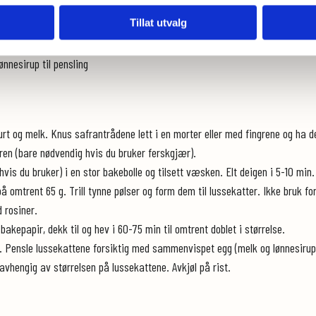
Tillat utvalg
ønnesirup til pensling
rt og melk. Knus safrantrådene lett i en morter eller med fingrene og ha d
en (bare nødvendig hvis du bruker ferskgjær).
s du bruker) i en stor bakebolle og tilsett væsken. Elt deigen i 5-10 min
på omtrent 65 g. Trill tynne pølser og form dem til lussekatter. Ikke bruk f
d rosiner.
akepapir, dekk til og hev i 60-75 min til omtrent doblet i størrelse.
 Pensle lussekattene forsiktig med sammenvispet egg (melk og lønnesirup fo
 avhengig av størrelsen på lussekattene. Avkjøl på rist.