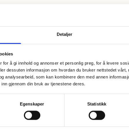
Detaljer
se myke, smakfulle bollene kan enkelt lages
glutenfritt
med vår Bollemiks
ookies
rakteristiske lysegule fargen. Hva passer vel bedre enn glutenfrie lusseka
 for å gi innhold og annonser et personlig preg, for å levere sos
deler dessuten informasjon om hvordan du bruker nettstedet vårt,
og analysearbeid, som kan kombinere den med annen informasjon d
 inn gjennom din bruk av tjenestene deres.
sted
Egenskaper
Statistikk