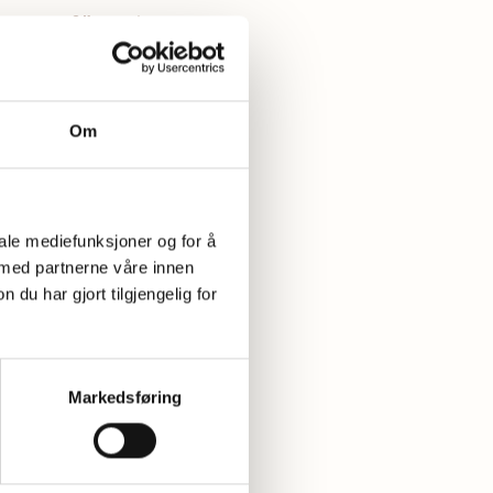
0
Kommentarer
Om
. Så gode at du helst vil
tter å kose seg med i
iale mediefunksjoner og for å
 med partnerne våre innen
u har gjort tilgjengelig for
Markedsføring