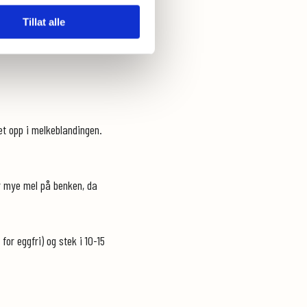
Tillat alle
et opp i melkeblandingen.
.
or mye mel på benken, da
r eggfri) og stek i 10-15