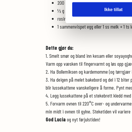
200 g melk eller plantebasert melk
Ikke tillat
½ g safran
rosiner til pynting
1 sammenvispet egg eller 1 ss melk + 1 ts l
Dette gjør du:
1. Smelt smør og bland inn kesam eller soyayoghu
Varm opp væsken til fingervarmt og løs opp gjær
2. Ha Bollemiksen og kardemomme (og tørrgjær hvi
3. Ha deigen på melet bakebord og del i 12 biter 
blir lussekattene vanskeligere å forme. Pynt me
4. Legg lussekattene på et stekebrett kledd med b
5. Forvarm ovnen til 220°C over- og undervarme.
min midt i ovnen til gylne. Steketiden vil variere
God Lucia
og nyt førjulstiden!