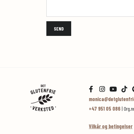
monica@detglutenfri
+47 951 05 086
| Org.n
Vilkår og betingelser