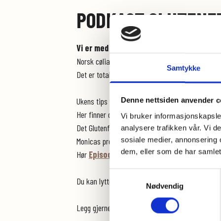
PODKAST GLUTENF
Vi er med i Podkast!
Norsk cøliakiforening har laget en
100% gluten
Samtykke
Det er totalt 10 episoder og du kan høre de på sp
Ukens tips vies til @coliakiforeningen og lanse
Denne nettsiden anvender c
Her finner du 10 ulike episoder med et variert og
Vi bruker informasjonskapsler
Det Glutenfrie Verksted er
gjest i episode 4
sa
analysere trafikken vår. Vi 
sosiale medier, annonsering 
Monicas produktene og jeg forteller litt fra min 
dem, eller som de har samlet
Hør
Episode 4: Er glutenfrie produkter bed
Samtykkevalg
Du kan lytte til alle episodene på nettsiden til n
Nødvendig
Legg gjerne igjen en kommentar når du har lyttet,