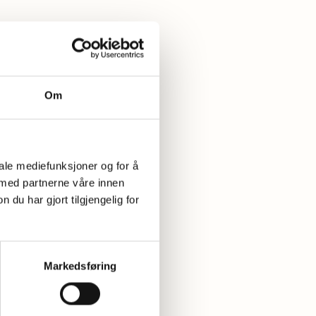
Om
iale mediefunksjoner og for å
 fra forskningen bak
 med partnerne våre innen
u har gjort tilgjengelig for
Markedsføring
 det å leve glutenfritt.