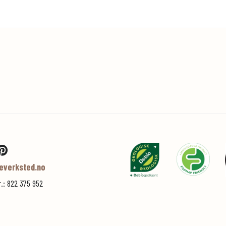
everksted.no
r.: 822 375 952