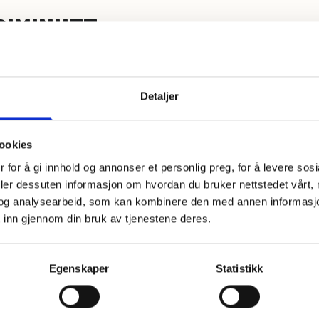
RIMINUTT
fri podkast
som heter glutenFRIminutt!
Detaljer
otify eller på Apple.
ringen av podkasten glutenFRIminutt – en 100% glutenfri podkast!
ookies
 spennende tema relatert til cøliaki.
 for å gi innhold og annonser et personlig preg, for å levere sos
mmen med professor Vibeke Telle-Hansen fra OsloMet. Her deler vi innsikt
deler dessuten informasjon om hvordan du bruker nettstedet vårt,
og analysearbeid, som kan kombinere den med annen informasjon d
egen reise og hvordan Det Glutenfrie Verksted ble lansert.
 inn gjennom din bruk av tjenestene deres.
re enn sitt rykte?
cf.no/podkast, Spotify eller på Apple
Egenskaper
Statistikk
 og spre nyheten til venner og kjente som vil vite og lære mer om cøliaki og