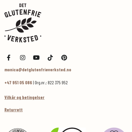
monica@detglutenfrieverksted.no
+47 951 05 086
| Org.nr.: 822 375 952
Vilkår og betingelser
Returrett