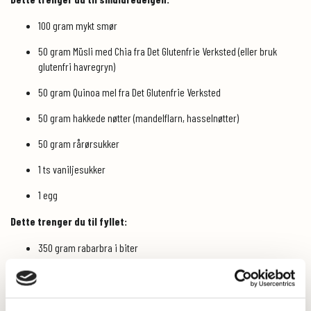
100 gram mykt smør
50 gram Müsli med Chia fra Det Glutenfrie Verksted (eller bruk
glutenfri havregryn)
50 gram Quinoa mel fra Det Glutenfrie Verksted
50 gram hakkede nøtter (mandelflarn, hasselnøtter)
50 gram rårørsukker
1 ts vaniljesukker
1 egg
Dette trenger du til fyllet:
350 gram rabarbra i biter
250 gram bringebær (jeg brukte frosne hele bringebær)
et dryss rårørsukker (1 dl)