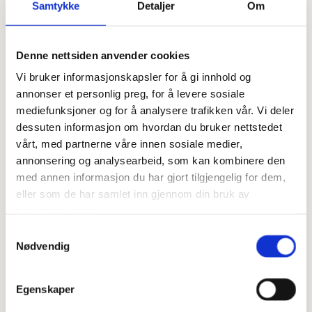
Samtykke
Detaljer
Om
3 ss potetmel
1 ss revet ingefær
Denne nettsiden anvender cookies
1 vaniljestang (frøene)
Vi bruker informasjonskapsler for å gi innhold og
Dette gjør du:
annonser et personlig preg, for å levere sosiale
mediefunksjoner og for å analysere trafikken vår. Vi deler
Sett ovnen på 180 grader
dessuten informasjon om hvordan du bruker nettstedet
Finn frem en paiform og kle denne med bakepapir eller smør
vårt, med partnerne våre innen sosiale medier,
formen lett
annonsering og analysearbeid, som kan kombinere den
med annen informasjon du har gjort tilgjengelig for dem,
Bland alle ingrediensene til fyllet i en bolle, rør lett sammen og
eller som de har samlet inn gjennom din bruk av
fordel dette i paiformen.
tjenestene deres.
Mål opp de tørre ingrediensene og bland dette sammen med mykt
Samtykkevalg
smør og egg i en bolle, og bruk gjerne hendene til dette om du ikke
Nødvendig
har kjøkkenmaskin.
Fordel så smuldredeigen over fyllet som du allerede har fordelt i
Egenskaper
formen. Trykk det gjerne litt ned i fyllet.