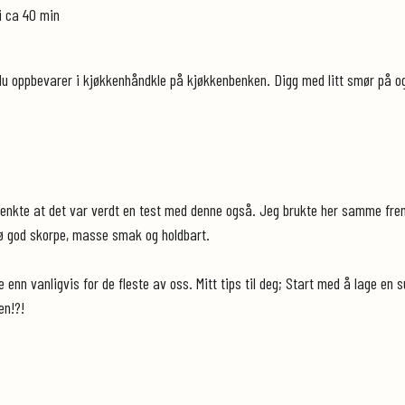
i ca 40 min
oppbevarer i kjøkkenhåndkle på kjøkkenbenken. Digg med litt smør på og 
eg tenkte at det var verdt en test med denne også. Jeg brukte her samme f
prø god skorpe, masse smak og holdbart.
 enn vanligvis for de fleste av oss. Mitt tips til deg; Start med å lage en 
en!?!