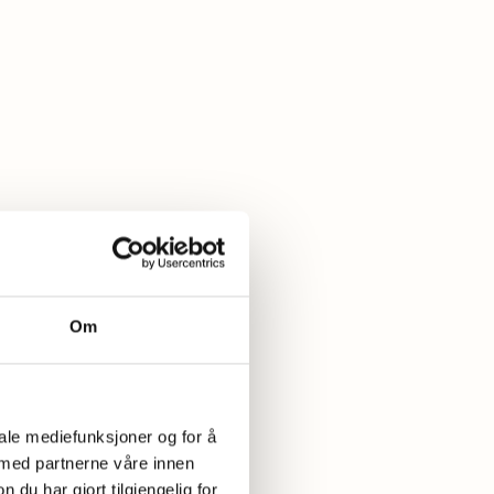
Om
iale mediefunksjoner og for å
 med partnerne våre innen
u har gjort tilgjengelig for