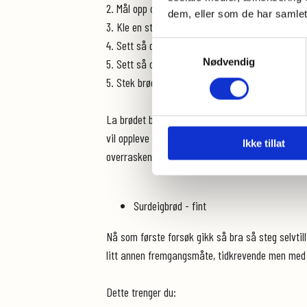
2. Mål opp og bland alle øvrige ingredienser i 
dem, eller som de har samlet
3. Kle en stor brødform (2 liter) med bakepapir og
4. Sett så deigen inn i kald ovn og la den stå der
Samtykkevalg
Nødvendig
5. Sett så ovnen på 160 grader.
5. Stek brødet på nederste rille i ca 2 timer og 1
La brødet bli helt avkjølt før du skjærer i det. 
vil oppleve at den sure smaken setter seg og mild
Ikke tillat
overraskende godt med kun oppbevaring i kjøk
Surdeigbrød - fint
Nå som første forsøk gikk så bra så steg selvtilli
litt annen fremgangsmåte, tidkrevende men med et 
Dette trenger du: