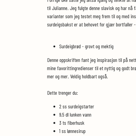
til Julianne. Jeg fulgte denne slavisk og har nå 
varianter som jeg testet meg frem til og med insp
surdeigsbakst er at behovet for gjær bortfaller 
Surdeigbrød - grovt og mektig
Denne oppskriften fant jeg inspirasjon til på ne
mine favorittingredienser til et nyttig og godt 
mer og mer. Veldig holdbart også.
Dette trenger du:
2 ss surdeigstarter
9,5 dl lunken vann
3 ts fiberhusk
1 ss lønnesirup