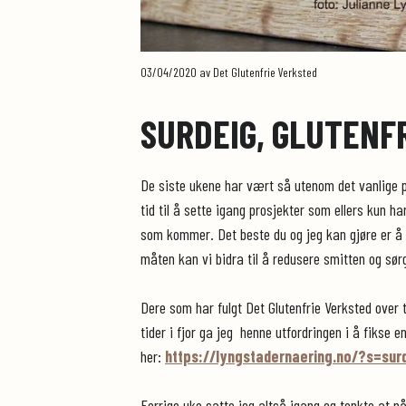
03/04/2020
av Det Glutenfrie Verksted
SURDEIG, GLUTENFR
De siste ukene har vært så utenom det vanlige på
tid til å sette igang prosjekter som ellers kun h
som kommer. Det beste du og jeg kan gjøre er å
måten kan vi bidra til å redusere smitten og sør
Dere som har fulgt Det Glutenfrie Verksted over
tider i fjor ga jeg henne utfordringen i å fikse e
her:
https://lyngstadernaering.no/?s=sur
Forrige uke satte jeg altså igang og tenkte at n