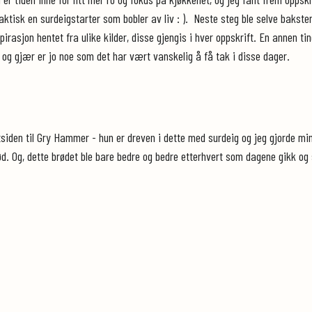
faktisk en surdeigstarter som bobler av liv : ). Neste steg ble selve baksten
irasjon hentet fra ulike kilder, disse gjengis i hver oppskrift. En annen ti
- og gjær er jo noe som det har vært vanskelig å få tak i disse dager.
ttsiden til Gry Hammer - hun er dreven i dette med surdeig og jeg gjorde m
brød. Og, dette brødet ble bare bedre og bedre etterhvert som dagene gikk o