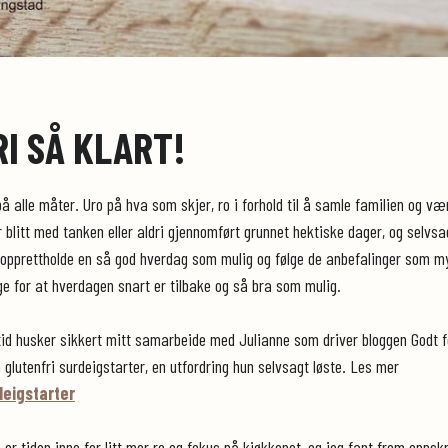
I SÅ KLART!
 alle måter. Uro på hva som skjer, ro i forhold til å samle familien og v
ar blitt med tanken eller aldri gjennomført grunnet hektiske dager, og selv
 opprettholde en så god hverdag som mulig og følge de anbefalinger som m
ge for at hverdagen snart er tilbake og så bra som mulig.
 tid husker sikkert mitt samarbeide med Julianne som driver bloggen Godt 
n glutenfri surdeigstarter, en utfordring hun selvsagt løste. Les mer
deigstarter
å er tiden inne for litt mer ro og fokus på kjøkkenet, og jeg fant frem opp