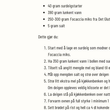
40 gram surdeigstarter
390 gram lunkent vann
250-300 gram Focaccia miks fra Det Glut
5 gram salt
Dette gjør du:
Start med å lage en surdeig som modner o
Focaccia miks.
Ha 350 gram lunkent vann i bollen med su
Tilsett så angitt mengde mel og bland til en
Mål opp mengden salt og strø over deigen o
Strø litt ekstra mel på kjøkkenbenken og he
Om deigen oppleves veldig klissete er det 
La deigen stå på kjøkkenbenken over natte
Forvarm ovnen på full styrke i minimum 1 t
Sett brødet på rist og hell ca 4 dl kokend