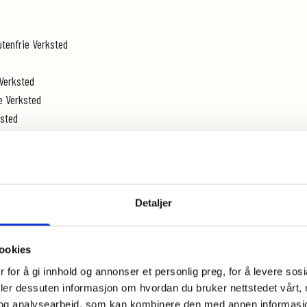
utenfrie Verksted
 Verksted
e Verksted
ksted
Detaljer
m du ønsker)
ookies
 for å gi innhold og annonser et personlig preg, for å levere sos
deler dessuten informasjon om hvordan du bruker nettstedet vårt,
kjerner i en blender
og analysearbeid, som kan kombinere den med annen informasjon d