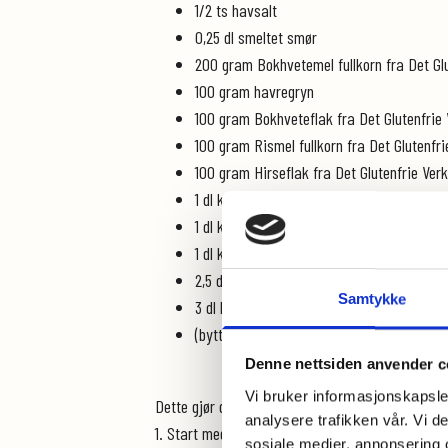
1/2 ts havsalt
0,25 dl smeltet smør
200 gram Bokhvetemel fullkorn fra Det Gl
100 gram havregryn
100 gram Bokhveteflak fra Det Glutenfrie
100 gram Rismel fullkorn fra Det Glutenfri
100 gram Hirseflak fra Det Glutenfrie Ver
1 dl knuste linfrø
1 dl knuste gresskarkjerner
1 dl knuste solsikkekjerner
2,5 dl solsikkekjerner
Samtykke
3 dl hele gresskarkjerner
(bytt gjerne ut med andre frø og kjerner o
Denne nettsiden anvender c
Vi bruker informasjonskapsler
Dette gjør du:
analysere trafikken vår. Vi 
1. Start med å knuse solsikkekjerner og gresskar
sosiale medier, annonsering 