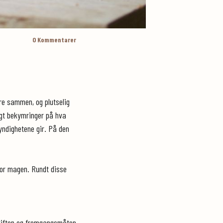
0
Kommentarer
ære sammen, og plutselig
sagt bekymringer på hva
yndighetene gir. På den
for magen. Rundt disse
skriften og fremgangsmåten