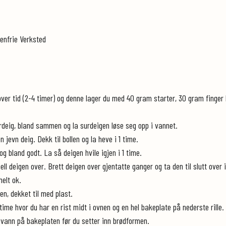
enfrie Verksted
ver tid (2-4 timer) og denne lager du med 40 gram starter, 30 gram finger
rdeig, bland sammen og la surdeigen løse seg opp i vannet.
 jevn deig. Dekk til bollen og la heve i 1 time.
g bland godt. La så deigen hvile igjen i 1 time.
ll deigen over. Brett deigen over gjentatte ganger og ta den til slutt over i
helt ok.
n, dekket til med plast.
ime hvor du har en rist midt i ovnen og en hel bakeplate på nederste rille.
e vann på bakeplaten før du setter inn brødformen.