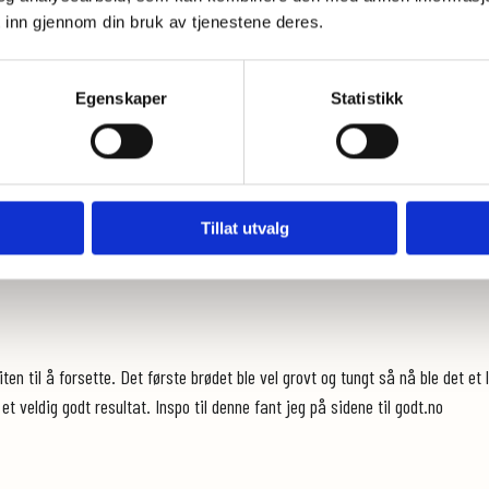
en kjøkkenmaskin og bland dette godt sammen i ca 10 min.
 inn gjennom din bruk av tjenestene deres.
 hell røren over i denne, alternativt fordel deigen i to brødformer for deige
 i 6-7 timer.
Egenskaper
Statistikk
0 min.
Dette er et mektig og tungt brød, og det kan fint oppbevares i et kjøkkenhå
ner etterhvert. Her hos meg hadde vi brød i 4 dager (!) selv med fullt hus, 
Tillat utvalg
kenhåndkle.
ten til å forsette. Det første brødet ble vel grovt og tungt så nå ble det e
veldig godt resultat. Inspo til denne fant jeg på sidene til godt.no