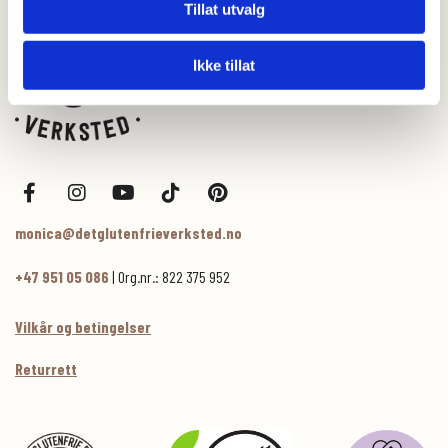
Tillat utvalg
Ikke tillat
monica@detglutenfrieverksted.no
+47 951 05 086
| Org.nr.: 822 375 952
Vilkår og betingelser
Returrett