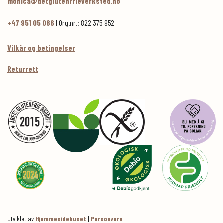
monica@detglutenfrieverksted.no
+47 951 05 086
| Org.nr.: 822 375 952
Vilkår og betingelser
Returrett
Utviklet av
Hjemmesidehuset
|
Personvern