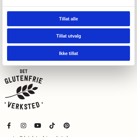
Vedlikehold
Tørkes lett av med en fuktig klut. Etter litt bruk kan fjøla føles tørr og da
setter du den inn med en ny runde bivoks, alternativt så bruker du en
Tillat alle
naturlig olje. Ikke putt fjøla i oppvaskmaskinen!
Tillat utvalg
Ikke tillat