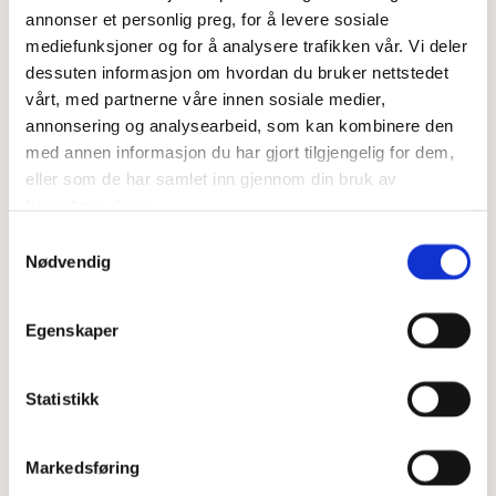
annonser et personlig preg, for å levere sosiale
mediefunksjoner og for å analysere trafikken vår. Vi deler
dessuten informasjon om hvordan du bruker nettstedet
vårt, med partnerne våre innen sosiale medier,
OVAL FJØL I EIK - SMAL
annonsering og analysearbeid, som kan kombinere den
med annen informasjon du har gjort tilgjengelig for dem,
eller som de har samlet inn gjennom din bruk av
På lager
tjenestene deres.
Samtykkevalg
kr 349,00
Nødvendig
Egenskaper
Vi har designet tre ulike fjøler, alle produsert av de fine folka hos Gamle
Oslo Tre & Tekstil. Fjølene er laget av restmateriale fra det nye Nasjonal
Museet og har et vakkert inngravert aks, og er vokset med bivoks.
Statistikk
Størrelse S/ fakta:
Oval - Høyde ca 40 cm, bredde fra ca 18 cm.
Markedsføring