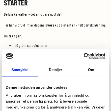
STARTER
Belgiske vafler
- det er jo bare godt det.
Her har vi brukt litt av dagens
overskudd starter
- helt perfekt løsning.
Du trenger:
100 gram surdeigstarter
3 dl melk/ plantebasert
2 egg
25 gram smeltet smør/ flytende melange/ nøytral olje
20 gram lønnesirup (kan utelates)
Samtykke
Detaljer
Om
75 gram
Bokhvetemel
75 gram
Havremel
2 ss Chiafrø
Denne nettsiden anvender cookies
1/2 ts vaniljesukker
2 ts bakepulver
Vi bruker informasjonskapsler for å gi innhold og
1/2 ts salt
annonser et personlig preg, for å levere sosiale
1/2 ts kardemomme
mediefunksjoner og for å analysere trafikken vår. Vi deler