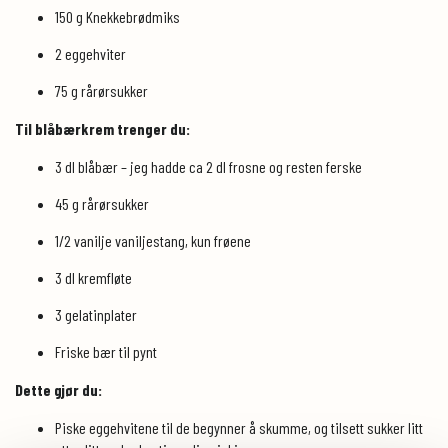
150 g Knekkebrødmiks
2 eggehviter
75 g rårørsukker
Til blåbærkrem trenger du:
3 dl blåbær – jeg hadde ca 2 dl frosne og resten ferske
45 g rårørsukker
1/2 vanilje vaniljestang, kun frøene
3 dl kremfløte
3 gelatinplater
Friske bær til pynt
Dette gjør du:
Piske eggehvitene til de begynner å skumme, og tilsett sukker litt