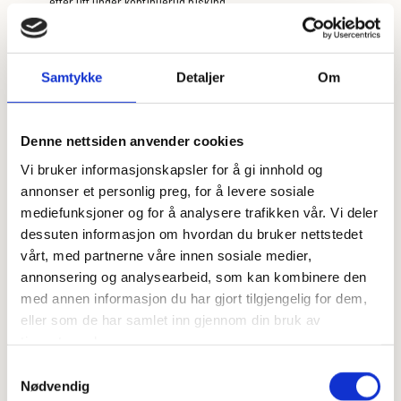
etter litt under kontinuerlig pisking.
Når alt sukker er tilsatt øker du hastigheten og pisker til du har
tykk, hvit marengs.
Samtykke
Detaljer
Om
Vend så inn Knekkebrød miksen og hell massen i form kledd med
bakepapir. Jeg brukte 22 cm springform.
Stek bunnen på 180 grader i ca 35 min til bunnen har fått en gyllen
Denne nettsiden anvender cookies
farge.
Vi bruker informasjonskapsler for å gi innhold og
annonser et personlig preg, for å levere sosiale
Avkjøl og løft så bunnen på det fatet den skal serveres på. Ta av
bakepapiret
mediefunksjoner og for å analysere trafikken vår. Vi deler
dessuten informasjon om hvordan du bruker nettstedet
Kle så kakeringen innvending med bakepapir eller plast og sett
vårt, med partnerne våre innen sosiale medier,
den tilbake rundt bunnen.
annonsering og analysearbeid, som kan kombinere den
Mens kakebunnen avkjøles lager du kremen:
med annen informasjon du har gjort tilgjengelig for dem,
eller som de har samlet inn gjennom din bruk av
Legg gelatinplatene i kaldt vann i ca 10 min
tjenestene deres.
Bland bringebær, sukker og vanilje og varm opp under omrøring til
Samtykkevalg
bærene er knust til en grøt.
Nødvendig