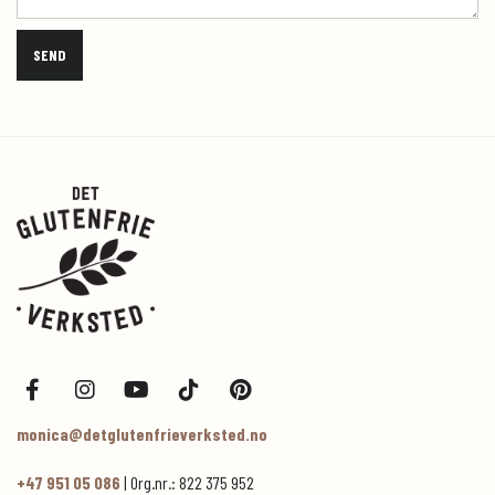
monica@detglutenfrieverksted.no
+47 951 05 086
| Org.nr.: 822 375 952