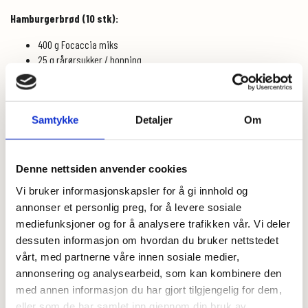
Hamburgerbrød (10 stk):
400 g Focaccia miks
25 g rårørsukker / honning
2 ts tørrgjær
1 porsjon tangzhong, avkjølt
150 g helmelk
3 egg
Samtykke
Detaljer
Om
75 g smør, mykt, skjært i terninger
1 sammenvispet egg til pensling
sesamfrø
Denne nettsiden anvender cookies
Vi bruker informasjonskapsler for å gi innhold og
Dette gjør du:
annonser et personlig preg, for å levere sosiale
1. Lag tangzhong ved å blande 30 g av Focaccia miksen med 150 ml
mediefunksjoner og for å analysere trafikken vår. Vi deler
helmelk i en kjele. Varm opp til en tykk jevning mens du rører. Blandingen
dessuten informasjon om hvordan du bruker nettstedet
skal ikke koke, men skal bli ordentlig tykk. Avkjøl til romtemperatur.
vårt, med partnerne våre innen sosiale medier,
2. Bland sammen resten av posen med Focaccia miks (400 g), tørrgjær og
annonsering og analysearbeid, som kan kombinere den
rårørsukker (hvis du bruker) i en bakebolle. Tilsett den avkjølte jevningen,
med annen informasjon du har gjort tilgjengelig for dem,
melk, honning (hvis du bruker) og eggene og kjør blandingen i
eller som de har samlet inn gjennom din bruk av