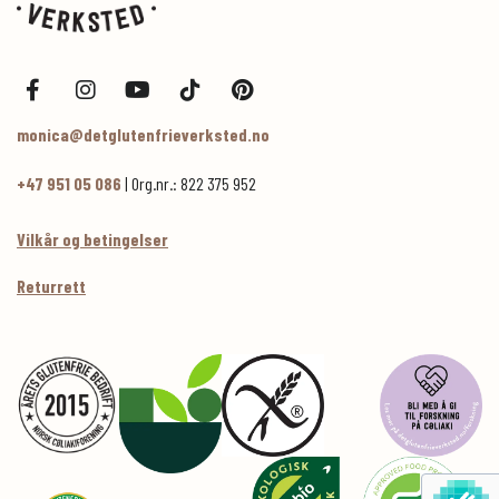
monica@detglutenfrieverksted.no
+47 951 05 086
| Org.nr.: 822 375 952
Vilkår og betingelser
Returrett