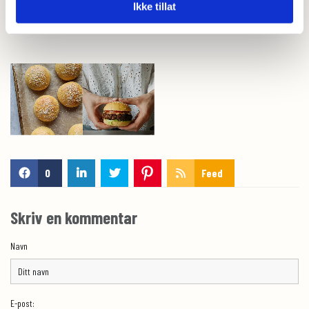
Ikke tillat
og varm lett med skjæreflaten ned i stekepannen eller på grillen.
0
Feed
Skriv en kommentar
Navn
E-post: