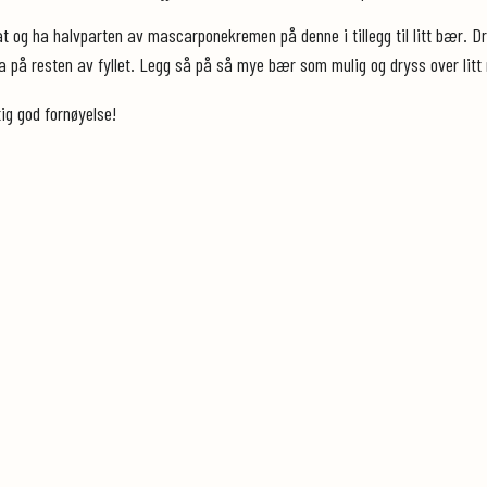
 og ha halvparten av mascarponekremen på denne i tillegg til litt bær. Dry
på resten av fyllet. Legg så på så mye bær som mulig og dryss over litt 
ig god fornøyelse!