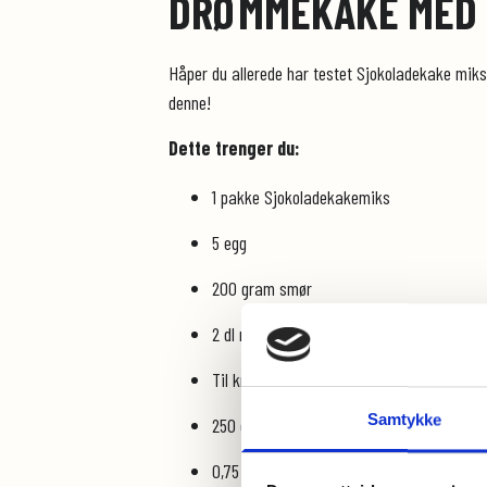
DRØMMEKAKE MED 
Håper du allerede har testet Sjokoladekake mikse
denne!
Dette trenger du:
1 pakke Sjokoladekakemiks
5 egg
200 gram smør
2 dl melk
Til kremen trenger du:
Samtykke
250 g mascarpone
0,75 dl kakao (jeg brukte bakekakao)