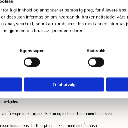
ookies
 for å gi innhold og annonser et personlig preg, for å levere sos
deler dessuten informasjon om hvordan du bruker nettstedet vårt,
og analysearbeid, som kan kombinere den med annen informasjon d
 inn gjennom din bruk av tjenestene deres.
t
Egenskaper
Statistikk
a miksen.
r, jeg brukte en 18 cm og en 22 cm, smør disse og dryss et tynt lag med kaka
Tillat utvalg
. Avkjøles.
 ved å vispe mascarpone, kakao og melis lett sammen til en krem.
il passe konsistens. Dette gjør du enklest med en håndvisp.