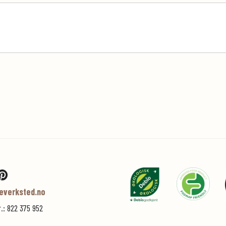
everksted.no
r.: 822 375 952