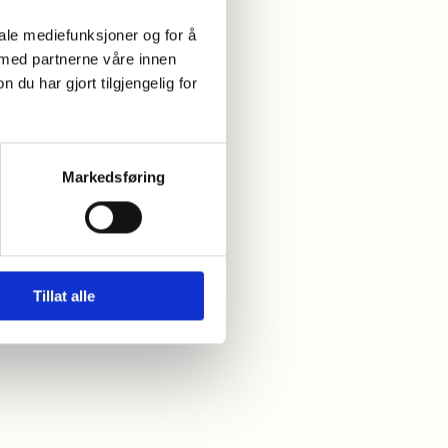
iale mediefunksjoner og for å
 med partnerne våre innen
u har gjort tilgjengelig for
Markedsføring
o i før du heller i røra
Tillat alle