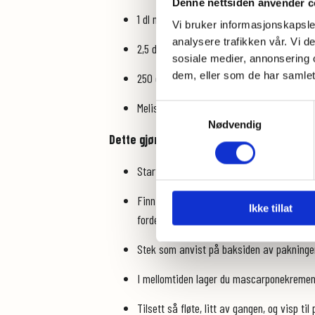
Denne nettsiden anvender c
1 dl melis
Vi bruker informasjonskapsler
analysere trafikken vår. Vi 
2,5 dl fløte
sosiale medier, annonsering 
dem, eller som de har samlet
250 gram friske bær etter årstiden til pyn
Melis til dryss
Samtykkevalg
Nødvendig
Dette gjør du:
Start med å lage Sjokoladekakebunnen fr
Finn frem to springformer i ulike størrelse
Ikke tillat
fordelt på disse to.
Stek som anvist på baksiden av pakningen
I mellomtiden lager du mascarponekremen
Tilsett så fløte, litt av gangen, og visp t