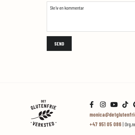
monica@detglutenfri
+47 951 05 086
| Org.n