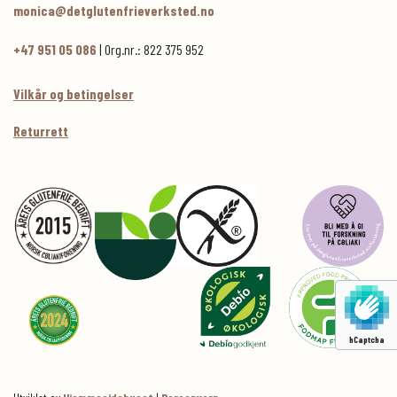
monica@detglutenfrieverksted.no
+47 951 05 086
| Org.nr.: 822 375 952
Vilkår og betingelser
Returrett
hCaptcha