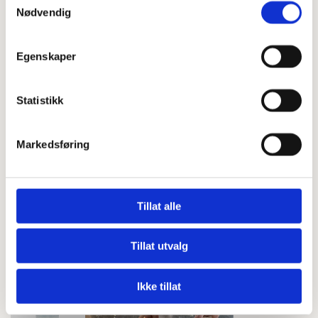
pensel med litt olje eller vann om du ikke synes de fester seg godt
Nødvendig
nok.
Legges så på stekebrett kledd med et bakeark.
Egenskaper
Sett ovnen på 215 grader
Statistikk
Pensle lett med olje eller vann og strø litt pizzakrydder på toppen
om ønskelig.
Stekes i ca 25 min - følg med på tiden
Markedsføring
Avkjøles lett før de nytes for eksempel med en deilig frisk salat.
Riktig god fornøyelse!
Tillat alle
Focaccia miksen finner du i butikker som Coop Obs, Mega og Extra, Kolibri
Kolonial Ullevål Hageby, Røtter St.hanshaugen Oslo, Jacobs på Holtet og
Tillat utvalg
allergikost.no.
Ikke tillat