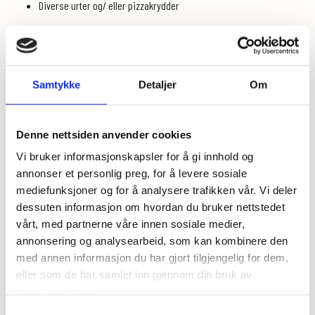
Diverse urter og/ eller pizzakrydder
Dette gjør du:
Følg fremgangsmåten på baksiden av Focaccia miksen – sett til
heving mens du finner frem fyllet. Hev gjerne 30 min.
Samtykke
Detaljer
Om
Jeg tok en liten opprydning i kjøleskapet og brukte peppe's
pizzasaus, skinke, pepperoni og mozarellaost i tillegg til friske
urter.
Denne nettsiden anvender cookies
Ha litt ekstra glutenfritt mel tilgjengelig og strø lett på
Vi bruker informasjonskapsler for å gi innhold og
kjøkkenbenken. Deigen kan være litt klissete å jobbe med men det
annonser et personlig preg, for å levere sosiale
løser du enkelt ved litt ekstra mel.
mediefunksjoner og for å analysere trafikken vår. Vi deler
dessuten informasjon om hvordan du bruker nettstedet
Del deigen opp i ca 8 like deler.
vårt, med partnerne våre innen sosiale medier,
Jobb litt med hvert emne, klem den flat og bruk en kjevle til å jevne
annonsering og analysearbeid, som kan kombinere den
den ut
med annen informasjon du har gjort tilgjengelig for dem,
eller som de har samlet inn gjennom din bruk av
Smør på med pizzasaus og legg på ønsket fyll og ost.
tjenestene deres.
Brett emne over hverandre og klem lett sammen. Du kan eventuelt
Samtykkevalg