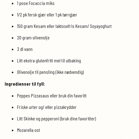
1 pose Focaccia miks
1/2 pk fersk gjær eller 1 pk tørrgjær
150 gram Kesam eller laktosefris Kesam/ Soyayoghurt
20 gram olivenolje
3 dl vann
Litt ekstra glutenfritt mel til utbaking
Olivenolje til pensling (ikke nødvendig)
Ingredienser til fyll:
Peppes Pizzasaus eller bruk din favoritt
Friske urter og/ eller pizzakrydder
Litt Skinke og pepperoni (bruk dine favoritter)
Mozarella ost