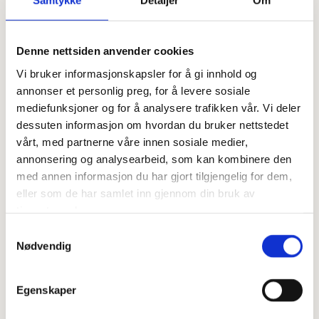
Samtykke
Detaljer
Om
150 gram mascarponeost
1,5 dl kremfløte
Denne nettsiden anvender cookies
1 dl melis
Vi bruker informasjonskapsler for å gi innhold og
Dette gjør du:
annonser et personlig preg, for å levere sosiale
mediefunksjoner og for å analysere trafikken vår. Vi deler
Sett ovnen på 180 grader
dessuten informasjon om hvordan du bruker nettstedet
Kle en liten langpanne med bakepapir
vårt, med partnerne våre innen sosiale medier,
Mål opp alle de tørre ingrediensene og ha disse i en bakebolle
Pisk sukker og rapsolje sammen og tilsett så ett og ett egg og
annonsering og analysearbeid, som kan kombinere den
bland sammen.
med annen informasjon du har gjort tilgjengelig for dem,
Bland inn gulrøttene i den våte blandingen og tilsett så
eller som de har samlet inn gjennom din bruk av
melblandingen
tjenestene deres.
Bland dette lett sammen
Samtykkevalg
Hell røra over i langpanneformen, bruk en slikkepott så du får med
Nødvendig
deg alt.
Stekes i ca 20-25 min
Avkjøles på rist mens du lager kremosten
Egenskaper
Smør kremosten på, dryss gjerne litt kakepynt på toppen og
server! : )