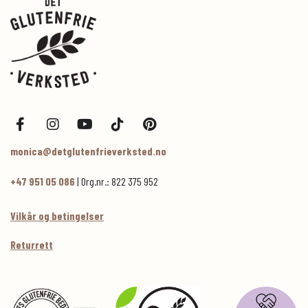
monica@detglutenfrieverksted.no
+47 951 05 086
| Org.nr.: 822 375 952
Vilkår og betingelser
Returrett