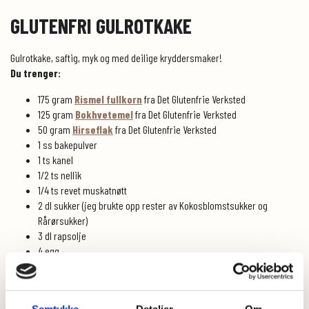
GLUTENFRI GULROTKAKE
Gulrotkake, saftig, myk og med deilige kryddersmaker!
Du trenger:
175 gram
Rismel fullkorn
fra Det Glutenfrie Verksted
125 gram
Bokhvetemel
fra Det Glutenfrie Verksted
50 gram
Hirseflak
fra Det Glutenfrie Verksted
1 ss bakepulver
1 ts kanel
1/2 ts nellik
1/4 ts revet muskatnøtt
2 dl sukker (jeg brukte opp rester av Kokosblomstsukker og
Rårørsukker)
3 dl rapsolje
4 egg
5 dl revne gulrøtter (3-4 stk avhengig av størrelsen)
Liten langpanne
Kremostglasur: