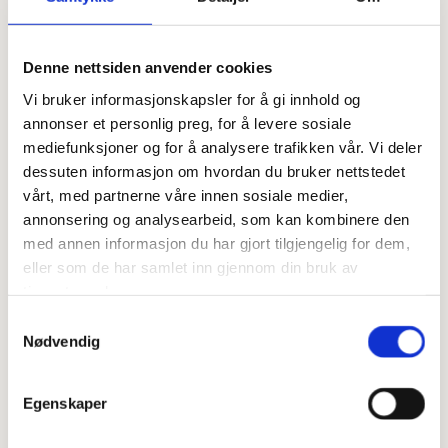
1 pk fersk gjær
Denne nettsiden anvender cookies
Dette gjør du:
Vi bruker informasjonskapsler for å gi innhold og
annonser et personlig preg, for å levere sosiale
Sett oven på 200° ettre heving.
mediefunksjoner og for å analysere trafikken vår. Vi deler
Start med å varme opp kulturmelk, vann o gsmør til fingerlunken
dessuten informasjon om hvordan du bruker nettstedet
temperatur. Bland deretter inn honningen og løs opp gjæren i væsken før
vårt, med partnerne våre innen sosiale medier,
du heller den i en bakebolle. Tilsett så melet. Blandes godt i en
annonsering og analysearbeid, som kan kombinere den
kjøkkenmaskin, bruk k.spade (grind), min 5 min.
med annen informasjon du har gjort tilgjengelig for dem,
Sett til heving i 45 min
eller som de har samlet inn gjennom din bruk av
tjenestene deres.
Ha litt ekstra mel på kjøkkenbenken og form deigen til en avlang pølse
Samtykkevalg
som du deretter deler opp i like deler - jeg får 9 burgerbrød av denne
Nødvendig
oppskrfiten.
Kle et stekbrett med bakepapir og form burgerbrødene runde. Trykk dem
Egenskaper
flate før du legger dem på stekebrettet. Sett til ny heving i ca 30 min
mens ovnen varmes opp.