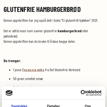
GLUTENFRIE HAMBURGERBRØD
Denne oppskriften har jeg også delt i boka "Et glutenfritt kjøkken" 2021.
Det er alltid noen som savner glutenfrie
hamburgerbrød
eller
pølsebrød.
Denne oppskriften kan du bruke til å løse begge deler.
Du trenger:
1 pose
Focaccia miks
fra Det Glutenfrie Verksted
50 gram smeltet smør
3 dl kulturmelk
1 dl vann
1 ss honning
Samtykke
Detaljer
Om