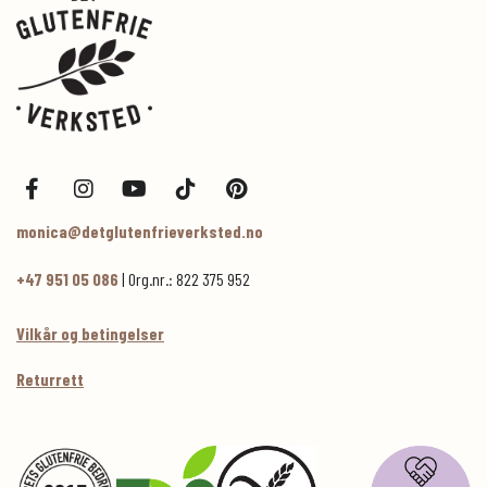
monica@detglutenfrieverksted.no
+47 951 05 086
| Org.nr.: 822 375 952
Vilkår og betingelser
Returrett