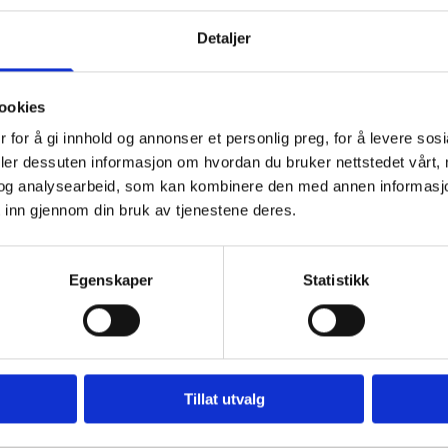
Detaljer
INT AV APPELSIN OG SITRON
ookies
 for å gi innhold og annonser et personlig preg, for å levere sos
deler dessuten informasjon om hvordan du bruker nettstedet vårt,
ke likegodt doblet porsjonen med en gang - farlig gode nemlig.
og analysearbeid, som kan kombinere den med annen informasjon d
nfritt kjøkken"
utgitt av Gyldendal 2021. Bilder tatt av Line Dammen.
 inn gjennom din bruk av tjenestene deres.
og en variant med kun bokhveteflak. Jeg tilsatte revet appelsinskall med 
ge muligheter.
il jul! : )
Egenskaper
Statistikk
Tillat utvalg
teflak