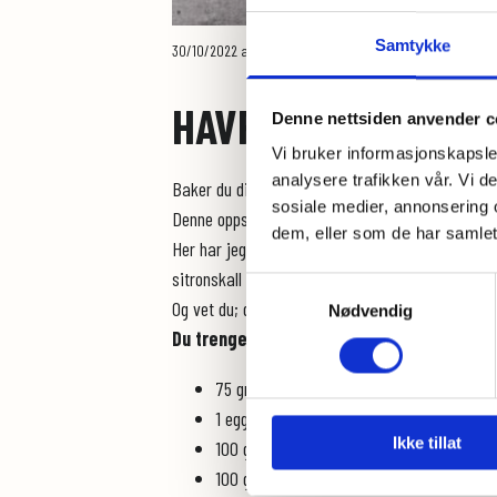
Samtykke
30/10/2022
av Det Glutenfrie Verksted
HAVREFLARN MED H
Denne nettsiden anvender c
Vi bruker informasjonskapsler
analysere trafikken vår. Vi 
Baker du disse kommer du til å angre på at du ik
sosiale medier, annonsering 
Denne oppskriften er også delt i boka
"Et Glute
dem, eller som de har samlet
Her har jeg laget en variant med kun havregryn 
sitronskall med bokhveteflakene; her er det man
Samtykkevalg
Og vet du; disse smaker like godt til sommer som t
Nødvendig
Du trenger (til ca 20 stk):
75 gram smør
1 egg
Ikke tillat
100 gram sukker
100 gram glutenfrie havregyn eller bokhve