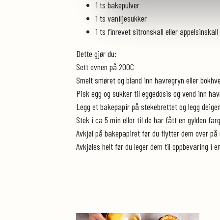
1 ts bakepulver
1 ts vaniljesukker
1 ts finrevet sitronskall eller appelsinskall
Dette gjør du:
Sett ovnen på 200C
Smelt smøret og bland inn havregryn eller bokhv
Pisk egg og sukker til eggedosis og vend inn hav
Legg et bakepapir på stekebrettet og legg deigen 
Stek i ca 5 min eller til de har fått en gylden far
Avkjøl på bakepapiret før du flytter dem over på 
Avkjøles helt før du leger dem til oppbevaring i e