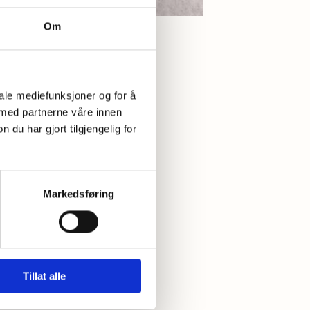
Om
0
Kommentarer
iale mediefunksjoner og for å
 med partnerne våre innen
u har gjort tilgjengelig for
havregrynene og
Markedsføring
Tillat alle