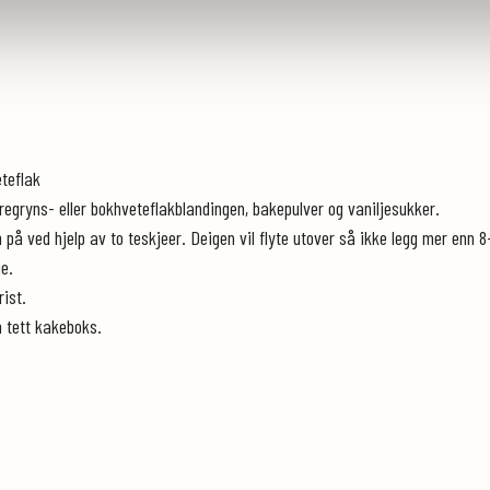
eteflak
regryns- eller bokhveteflakblandingen, bakepulver og vaniljesukker.
på ved hjelp av to teskjeer. Deigen vil flyte utover så ikke legg mer enn 8-
ge.
rist.
n tett kakeboks.