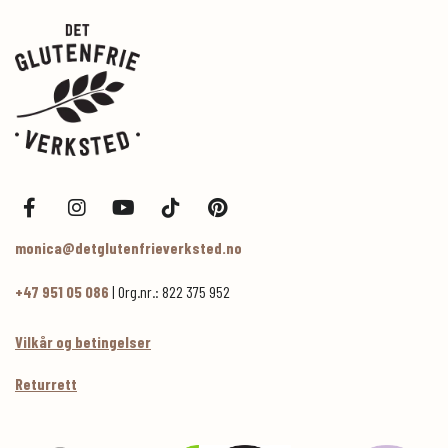
monica@detglutenfrieverksted.no
+47 951 05 086
| Org.nr.: 822 375 952
Vilkår og betingelser
Returrett