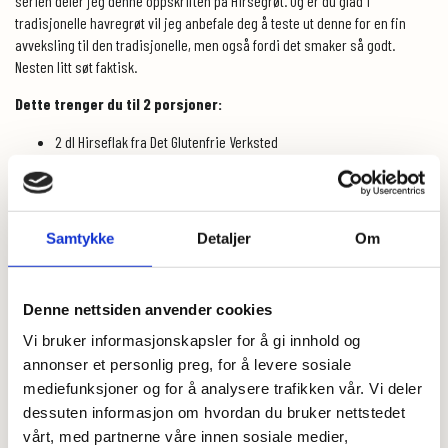
serien deler jeg denne oppskriften på Hirsegrøt. Og er du glad i
tradisjonelle havregrøt vil jeg anbefale deg å teste ut denne for en fin
avveksling til den tradisjonelle, men også fordi det smaker så godt.
Nesten litt søt faktisk.
Dette trenger du til 2 porsjoner:
2 dl Hirseflak fra Det Glutenfrie Verksted
1/2 liter melk (plantebasert om du vil)
Litt vann om du synes den blir for tykk
Samtykke
Detaljer
Om
1/2 ts salt
Litt smør, kanel og bittelitt sukker
Denne nettsiden anvender cookies
Dette gjør du:
Vi bruker informasjonskapsler for å gi innhold og
Varm opp melken, forsiktig
annonser et personlig preg, for å levere sosiale
mediefunksjoner og for å analysere trafikken vår. Vi deler
Dryss i hirseflak og litt salt
dessuten informasjon om hvordan du bruker nettstedet
vårt, med partnerne våre innen sosiale medier,
Kok opp på middels varme mens du rører forsiktig, til du får en