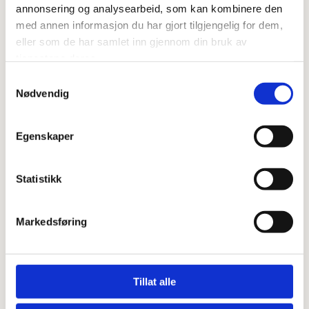
passe grøtete konsistens
annonsering og analysearbeid, som kan kombinere den
med annen informasjon du har gjort tilgjengelig for dem,
Spe gjerne ut med litt vann om du synes grøten blir for tykk.
eller som de har samlet inn gjennom din bruk av
tjenestene deres.
Smak til med kanel, og litt smør/sukker og pynt gjerne med noen
tørkede ringblomster slik jeg har gjort her ;)
Samtykkevalg
Nødvendig
Riktig god fornøyelse!
Egenskaper
Statistikk
Markedsføring
0
Feed
Tillat alle
Skriv en kommentar