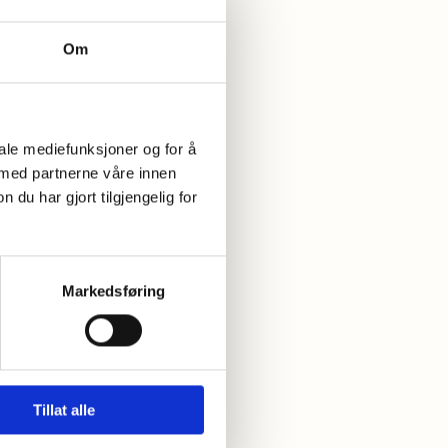
Om
 godt sammen
iale mediefunksjoner og for å
uke stekespaden til å
 med partnerne våre innen
u har gjort tilgjengelig for
e!
Markedsføring
Tillat alle