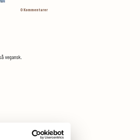
0
Kommentarer
gså vegansk.