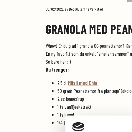
08/02/2022
av Det Glutenfrie Verksted
GRANOLA MED PEA
Whow! Er du glad i granola OG peanøttsmør? Kan
En ny favoritt som du enkelt "smeller sammen" me
Se bare her : )
Du trenger:
2,5 dl
Müsli med Chia
50 gram Peanøttsmør fra plantego' (økolo
2 ss lønnesirup
1 ts vaniljeekstrakt
1 ts kanel
1/4 ts havsalt