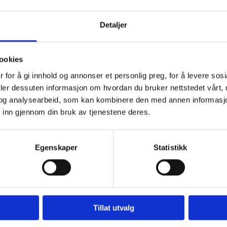
Detaljer
strakt sammen og tilsett så Müsli med Chia, kanel og havsalt og bland alt
ookies
 blandingen jevnt utover
 for å gi innhold og annonser et personlig preg, for å levere sos
l å vende blandingen. Den skal nå ha klumpet seg litt sammen og du kan br
deler dessuten informasjon om hvordan du bruker nettstedet vårt,
 fint.
og analysearbeid, som kan kombinere den med annen informasjon d
landingen har fått en gylden og fin farge.
 inn gjennom din bruk av tjenestene deres.
i en tett boks.
k/ plantebasert toppet med litt bær eller spises som den er. God fornøyels
Egenskaper
Statistikk
les.
n da er ikke oppskriften lenger vegansk
Tillat utvalg