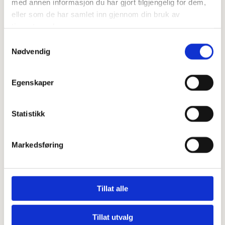
med annen informasjon du har gjort tilgjengelig for dem,
snu og stek gyldent på begge sider.
eller som de har samlet inn gjennom din bruk av
tjenestene deres.
Samtykkevalg
Nødvendig
Egenskaper
Statistikk
Markedsføring
0
Feed
Skriv en kommentar
Tillat alle
Navn
Tillat utvalg