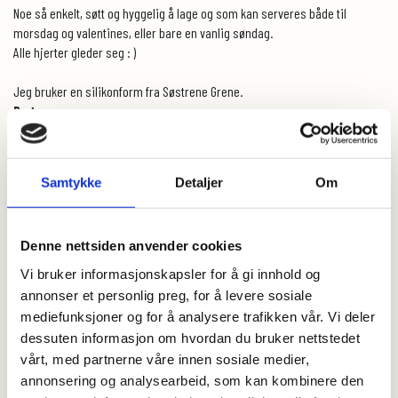
Noe så enkelt, søtt og hyggelig å lage og som kan serveres både til
morsdag og valentines, eller bare en vanlig søndag.
Alle hjerter gleder seg : )
Jeg bruker en silikonform fra Søstrene Grene.
Du trenger:
2 egg
1 ts salt
Samtykke
Detaljer
Om
1 1/2 dl vann
5 dl melk/ plantebasert
300 gram
Havremel, glutenfritt
2 ss olje, nøytral
Denne nettsiden anvender cookies
Litt smør eller olje til steking
Vi bruker informasjonskapsler for å gi innhold og
annonser et personlig preg, for å levere sosiale
Dette gjør du:
mediefunksjoner og for å analysere trafikken vår. Vi deler
Pisk eggene med salt og vann. Tilsett melk/ plantebasert og bland i
dessuten informasjon om hvordan du bruker nettstedet
havremelet. Rør oljen lett inn til slutt og la røra stå og svelle i ca 30 min.
vårt, med partnerne våre innen sosiale medier,
Smelt litt smør eller olje i stekepannen, legg i hjerte silikonform og bruk
annonsering og analysearbeid, som kan kombinere den
en liten øse til å helle røre i hvert hjerte. Ta av formen nå røra har stivnet,