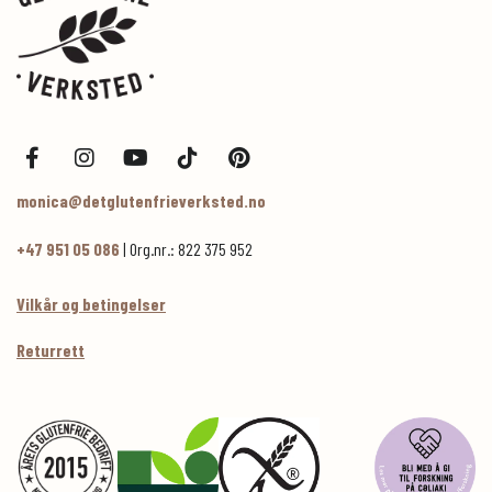
monica@detglutenfrieverksted.no
+47 951 05 086
| Org.nr.: 822 375 952
Vilkår og betingelser
Returrett