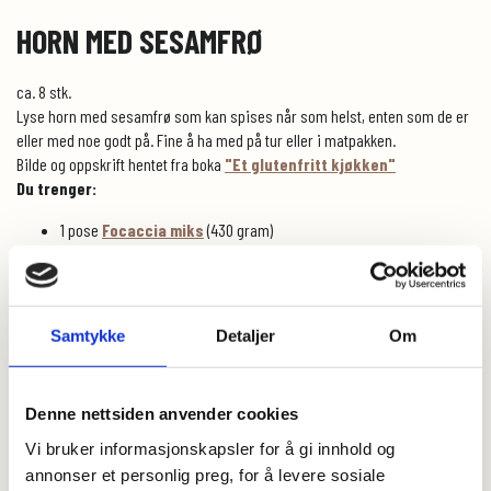
HORN MED SESAMFRØ
ca. 8 stk.
Lyse horn med sesamfrø som kan spises når som helst, enten som de er
eller med noe godt på. Fine å ha med på tur eller i matpakken.
Bilde og oppskrift hentet fra boka
"Et glutenfritt kjøkken"
Du trenger:
1 pose
Focaccia miks
(430 gram)
1 pose tørrgjær eller 1/2 fersk gjær
3,5 dl fingerlunkent vann
150 gram kesam/ laktosefri eller soyayoghurt fungerer også om du
må bake laktose eller melkefritt)
Samtykke
Detaljer
Om
20 gram smeltet smør
1 egg til pensling (ikke nødvendig)
Sesamfrø
Denne nettsiden anvender cookies
litt ekstra glutenfritt mel til utbaking
Vi bruker informasjonskapsler for å gi innhold og
Dette gjør du:
annonser et personlig preg, for å levere sosiale
Sett ovnen på 200 C etter heving.