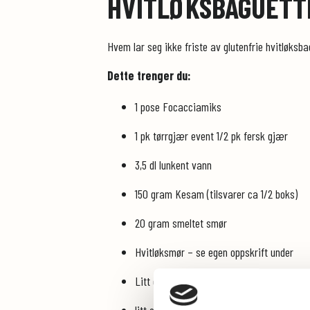
HVITLØKSBAGUETT
Hvem lar seg ikke friste av glutenfrie hvitløksba
Dette trenger du:
1 pose Focacciamiks
1 pk tørrgjær event 1/2 pk fersk gjær
3,5 dl lunkent vann
150 gram Kesam (tilsvarer ca 1/2 boks)
20 gram smeltet smør
Hvitløksmør – se egen oppskrift under
Litt ekstra glutenfritt mel