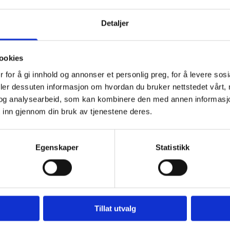
Detaljer
ookies
 for å gi innhold og annonser et personlig preg, for å levere sos
deler dessuten informasjon om hvordan du bruker nettstedet vårt,
og analysearbeid, som kan kombinere den med annen informasjon d
 inn gjennom din bruk av tjenestene deres.
t er godt blandet.
Egenskaper
Statistikk
en og bland godt.
r du legger den på en silikonmatte/ bakematte eller direkte på kjøkkenben
Tillat utvalg
akebollen. Bruk gjerne en slikkepott/ deigskrape for å få med deg hele deige