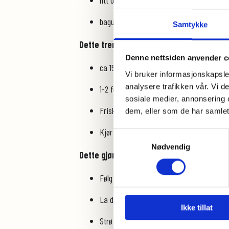
litt olje til pensling
baguetteform (ikke nødvendig)
Samtykke
Dette trenger du til å lage hvitløksmør:
Denne nettsiden anvender c
ca 150 gram smør
Vi bruker informasjonskapsler
analysere trafikken vår. Vi 
1-2 fedd hvitløk
sosiale medier, annonsering 
Friske urter (basilikum, oregano, timian)
dem, eller som de har samlet
Kjør alt sammen med en stavmikser til de
Samtykkevalg
Nødvendig
Dette gjør du:
Følg fremgangsmåten på baksiden av miks
La deigen heve i bakebollen min 30 min fø
Ikke tillat
Strø litt mel på før du tar deigen ut av b