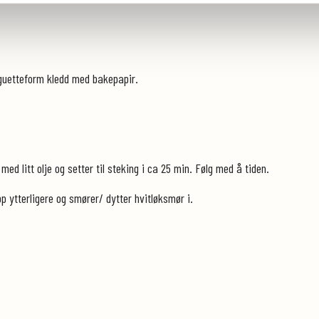
aguetteform kledd med bakepapir.
.
 med litt olje og setter til steking i ca 25 min. Følg med å tiden.
pp ytterligere og smører/ dytter hvitløksmør i.