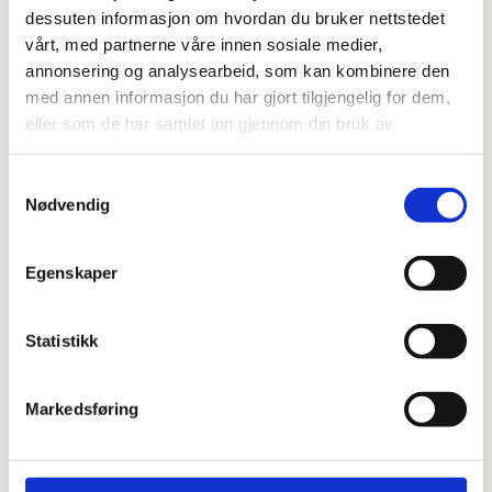
dessuten informasjon om hvordan du bruker nettstedet
0
Feed
vårt, med partnerne våre innen sosiale medier,
annonsering og analysearbeid, som kan kombinere den
med annen informasjon du har gjort tilgjengelig for dem,
Skriv en kommentar
eller som de har samlet inn gjennom din bruk av
tjenestene deres.
Navn
Samtykkevalg
Nødvendig
E-post:
Egenskaper
Kommentar
Statistikk
Markedsføring