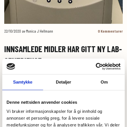
22/10/2020
av Monica J Hellmann
0
Kommentarer
INNSAMLEDE MIDLER HAR GITT NY LAB-
SENTRIFUGE
Siden januar 2018 har vi allerede samlet inn nok penger til at Universitetet
i Oslo kunne investere i en lab-sentrifuge og reagenser som skal hjelpe
Samtykke
Detaljer
Om
forskerne med å finne sykdomsrelevante immunceller rett fra blodprøver.
Den nye lab-sentrifugen er en sentral del av arbeidet som gjøres ved
instituttet og forsøkene som gjøres med materiale fra pasientprøver.
Denne nettsiden anvender cookies
Instrumentet sikrer at prøvene holder den temperaturen de skal og sørger
for at de holder seg på plass i prøverørene når de sentrifugeres. Dette er
Vi bruker informasjonskapsler for å gi innhold og
viktig for analysene som skal utføres senere.
annonser et personlig preg, for å levere sosiale
mediefunksjoner og for å analysere trafikken vår. Vi deler