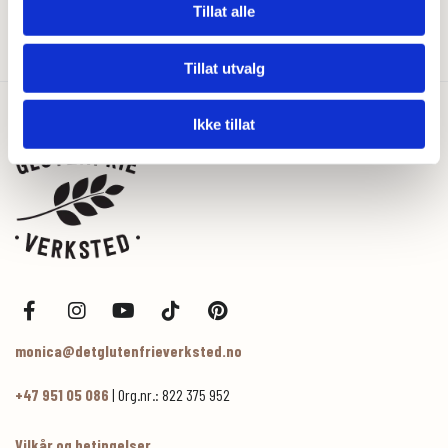
Tillat alle
Tillat utvalg
Ikke tillat
monica@detglutenfrieverksted.no
+47 951 05 086
| Org.nr.: 822 375 952
Vilkår og betingelser