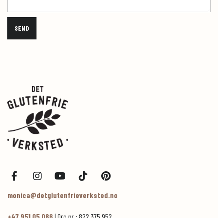
monica@detglutenfrieverksted.no
+47 951 05 086
| Org.nr.: 822 375 952