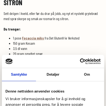
SITRON
Sett deigen i kveld, eller før du drar på jobb, og nyt et nystekt grytebrød
med sprø skorpe og smak av rosmarin og sitron.
Du trenger:
1 pose
Focaccia miks
fra Det Glutenfrie Verksted
150 gram Kesam
3,5 dl vann
20 gram smeltet smør
1 ts tørrgjær
1/2 sitron, kun skallet finrevet
1 ss hakket fersk rosmarin
Samtykke
Detaljer
Om
Dette gjør du:
Følg fremgangsmåten på focaccia miksen, men tilsett de våte
Denne nettsiden anvender cookies
ingrediensene uten oppvarming. Tilsett hakket rosmarin og sitronskall og
Vi bruker informasjonskapsler for å gi innhold og
bland deigen godt sammen i en kjøkkenmaskin ved hjelp av k-spade.
Dekk til bakebollen og la den stå på kjøkkenbenken over natten, eller
annonser et personlig preg, for å levere sosiale