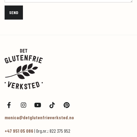
monica@detglutenfrieverksted.no
+47 951 05 086
| Org.nr.: 822 375 952