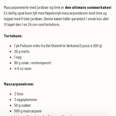
Mascarponeterte med jordbær og lime er
den ultimate sommerkaken
!
En deilig sprø bunn fylt med fløyelsmyk mascarponekrem med lime og
toppet med friske jordbær. Denne kaken faller garantert i smak hos alle!
Vi laget den i en 24 cm rund terteform.
Tertebunn
:
1 pk Paibunn miks fra Det Glutenfrie Verksted (1 pose á 200 g)
20 g melis
1 egg
80 g smør, romtemperert
4-6 ss vann
Mascarponekrem:
2 lime
3 eggeplommer
50 g sukker
500 g mascarpone