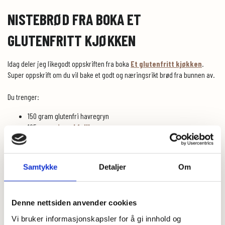
NISTEBRØD FRA BOKA ET
GLUTENFRITT KJØKKEN
Idag deler jeg likegodt oppskriften fra boka
Et glutenfritt kjøkken
.
Super oppskrift om du vil bake et godt og næringsrikt brød fra bunnen av.
Du trenger:
150 gram glutenfri havregryn
125 gram
rismel fullkorn
45 gram
havremel
25 gram knuste linfrø
1 ts honning
Samtykke
Detaljer
Om
1 ts fiberhusk
1/2 ts salt
1/2 pakke fersk gjær
Denne nettsiden anvender cookies
3,5 dl vann
15 gram smør/ flytende melange
Vi bruker informasjonskapsler for å gi innhold og