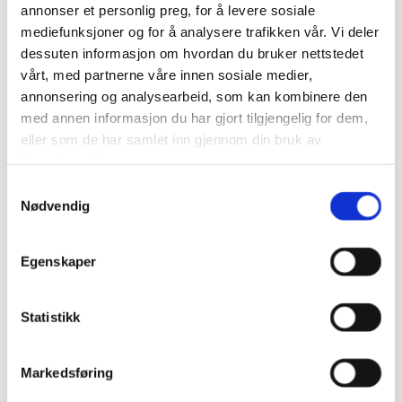
annonser et personlig preg, for å levere sosiale
Dette gjør du:
mediefunksjoner og for å analysere trafikken vår. Vi deler
Sett ovnen på 215 C etter heving
dessuten informasjon om hvordan du bruker nettstedet
Start med å finne frem alle ingrediensene og vei dem opp.
vårt, med partnerne våre innen sosiale medier,
I fingerlunkent vann tilsetter du smør eller flytende melange.
annonsering og analysearbeid, som kan kombinere den
Løs opp gjæren i vannet og tilsett de tørre ingrediensene og bland
med annen informasjon du har gjort tilgjengelig for dem,
ved hjelp av kjøkken maskin i ca 5 min.
eller som de har samlet inn gjennom din bruk av
Kle en brødform med bakrpapir og hell deigen i.
tjenestene deres.
La heve i 30-45 min.
Sett en bolle med varmt vann i bunn av ovnen og stek i ca 45-50
Samtykkevalg
Nødvendig
min. Har du dampovn så bruker du dampovn funksjonen ;)
Ta brødet ut av formen, fjern bakepapiret og avkjøl.
Nytes med ditt favorittpålegg.
Egenskaper
Statistikk
Markedsføring