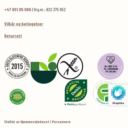
+47 951 05 086
| Org.nr.: 822 375 952
Vilkår og betingelser
Returrett
hCaptcha
Utviklet av
Hjemmesidehuset
|
Personvern