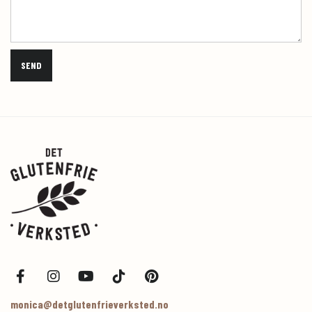
monica@detglutenfrieverksted.no