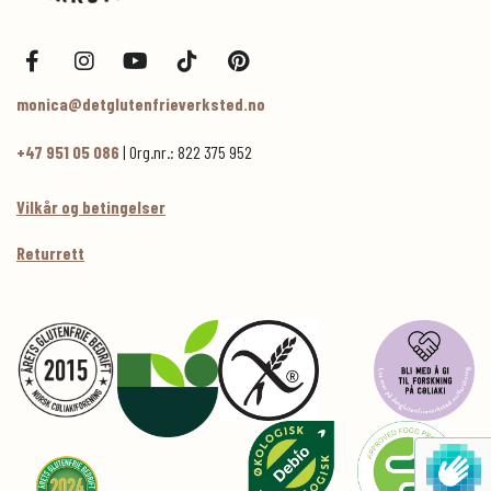
monica@detglutenfrieverksted.no
+47 951 05 086
| Org.nr.: 822 375 952
Vilkår og betingelser
Returrett