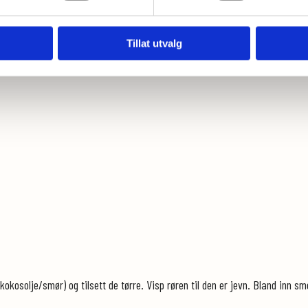
Tillat utvalg
osolje/smør) og tilsett de tørre. Visp røren til den er jevn. Bland inn sme