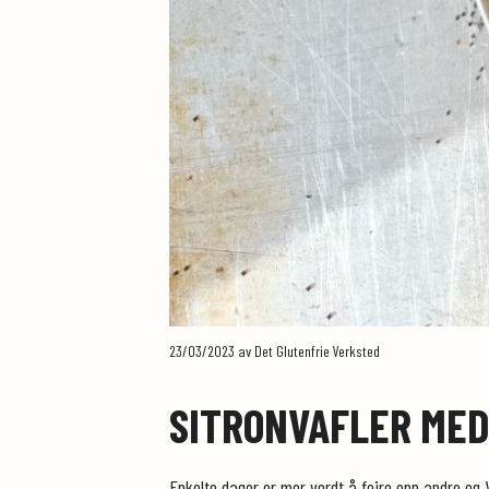
23/03/2023
av Det Glutenfrie Verksted
SITRONVAFLER ME
Enkelte dager er mer verdt å feire enn andre og 