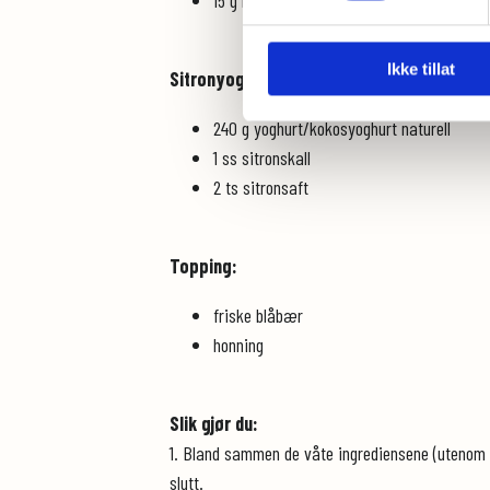
Ikke tillat
Sitronyoghurt:
240 g yoghurt/kokosyoghurt naturell
1 ss sitronskall
2 ts sitronsaft
Topping:
friske blåbær
honning
Slik gjør du:
1. Bland sammen de våte ingrediensene (utenom kok
slutt.