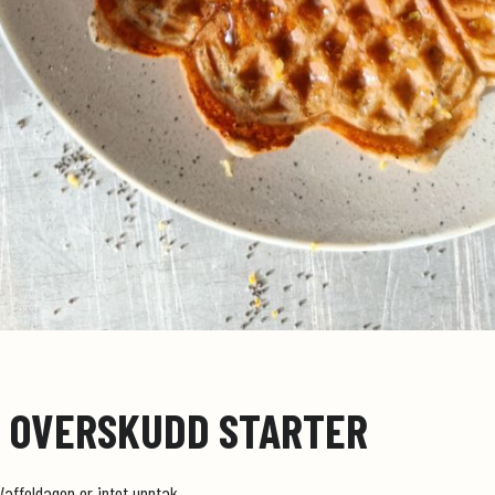
D OVERSKUDD STARTER
Vaffeldagen er intet unntak.