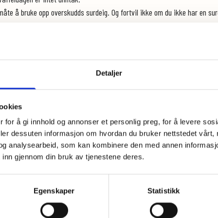
 måte å bruke opp overskudds surdeig. Og fortvil ikke om du ikke har en sur
 melkefri.
5 g mel og 75 g vann/melk)
Detaljer
ookies
 for å gi innhold og annonser et personlig preg, for å levere sos
deler dessuten informasjon om hvordan du bruker nettstedet vårt,
og analysearbeid, som kan kombinere den med annen informasjon d
 inn gjennom din bruk av tjenestene deres.
Egenskaper
Statistikk