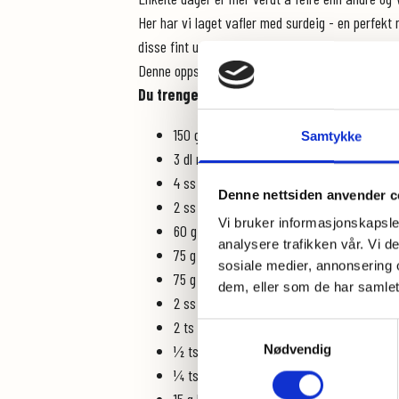
Her har vi laget vafler med surdeig - en perfekt
disse fint uten.
Denne oppskriften er også uten egg og kan lages
Du trenger (ca. 10 vafler):
150 g surdeig starter (kan erstattes av 7
Samtykke
3 dl melk/plantemelk
4 ss sitronsaft
Denne nettsiden anvender c
2 ss sitronskall (kun det gule)
Vi bruker informasjonskapsler
60 g lønnesirup/sukker
analysere trafikken vår. Vi 
75 g
bokhvetemel
sosiale medier, annonsering 
75 g
havremel
dem, eller som de har samlet
2 ss valmuefrø
2 ts bakepulver
Samtykkevalg
½ ts vaniljepulver
Nødvendig
¼ ts havsalt
15 g kokosolje/smør, smeltet