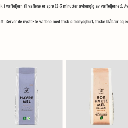
ek i vaffeljern til vaflene er sprø (2-3 minutter avhengig av vaffeljernet). 
t. Server de nystekte vaflene med frisk sitronyoghurt, friske blåbær og eve