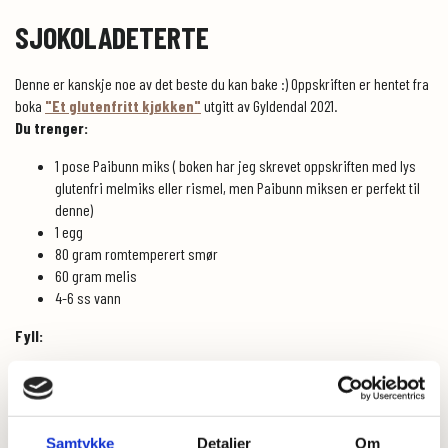
SJOKOLADETERTE
Denne er kanskje noe av det beste du kan bake :) Oppskriften er hentet fra
boka
"Et glutenfritt kjøkken"
utgitt av Gyldendal 2021.
Du trenger:
1 pose Paibunn miks ( boken har jeg skrevet oppskriften med lys
glutenfri melmiks eller rismel, men Paibunn miksen er perfekt til
denne)
1 egg
80 gram romtemperert smør
60 gram melis
4-6 ss vann
Fyll:
1,5 dl fløte
200 gram mørk sjokolade 70%
45 gram usaltet smør
0,5 dl melk
Samtykke
Detaljer
Om