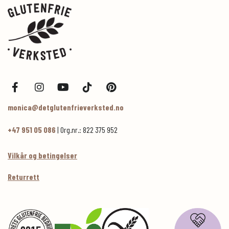
monica@detglutenfrieverksted.no
+47 951 05 086
| Org.nr.: 822 375 952
Vilkår og betingelser
Returrett