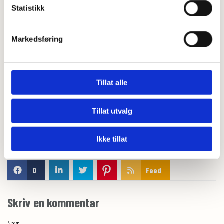
Statistikk
Tips!
Denne kan du fint lage dagen i forveien.
Tips!
Lag to små terter istedetfor en stor (samme steketid)
Markedsføring
Tillat alle
Tillat utvalg
Ikke tillat
0
Feed
Skriv en kommentar
Navn