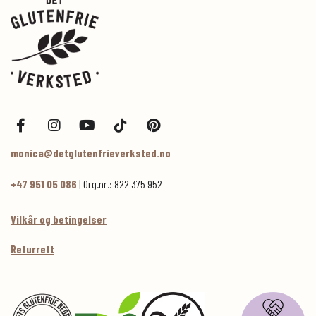
monica@detglutenfrieverksted.no
+47 951 05 086
| Org.nr.: 822 375 952
Vilkår og betingelser
Returrett