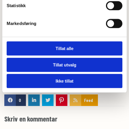
4. Sett oven på 200°C. Lag en fordypning i hver bolle med fingrene eller en
Statistikk
skje og fyll dem med vaniljekrem. Pensle kantene forsiktig med
sammenvispet egg (1 ss melk + 1 ts lønnesirup for eggfri) og stek i 15-18
min til de har fått en gyllen farge.
Markedsføring
5. Avkjøl bollene på rist før du drysser over melis og pynter med friske
bær. Nyt!
Tillat alle
Tillat utvalg
Ikke tillat
0
Feed
Skriv en kommentar