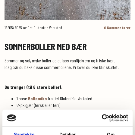
19/05/2025
av Det Glutenfrie Verksted
0
Kommentarer
SOMMERBOLLER MED BÆR
Sommer og sol, myke boller og et lass vaniljekrem og friske bær.
Idag bør du bake disse sommerbollene. Vi lover du ikke blir skuffet.
Du trenger (til 6 store boller):
1 pose
Bollemiks
fra Det Glutenfrie Verksted
½ pk gjær (fersk eller tørr)
20 g smeltet smør
150 g kesam eller soyayoghurt
200 g melk eller plantebasert melk
Samtykke
Detaljer
Om