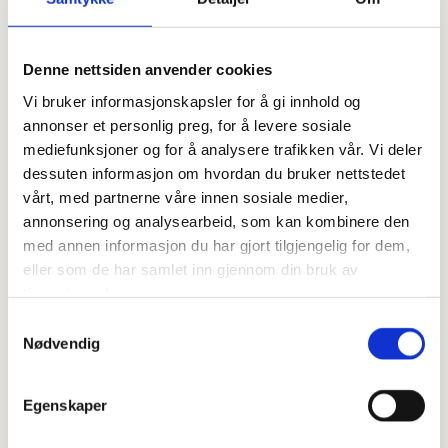
Fyll:
Denne nettsiden anvender cookies
Vaniljekrem (ferdigkjøpt eller hjemmelaget)
Vi bruker informasjonskapsler for å gi innhold og
Friske bær, som blåbær, jordbær eller bjørnebær
annonser et personlig preg, for å levere sosiale
Sammenvispet egg til pensling
mediefunksjoner og for å analysere trafikken vår. Vi deler
Melis til pynt
dessuten informasjon om hvordan du bruker nettstedet
vårt, med partnerne våre innen sosiale medier,
annonsering og analysearbeid, som kan kombinere den
Dette gjør du:
med annen informasjon du har gjort tilgjengelig for dem,
1. Smelt smør og bland inn kesam og melk. Varm opp væsken til
eller som de har samlet inn gjennom din bruk av
fingerlunken og løs opp gjæren (hvis du bruker fersk gjær). Hvis du bruker
tjenestene deres.
tørrgjær har du det rett opp i bakebollen.
2. Ha Bollemiksen i en stor bakebolle og tilsett væsken. Elt deigen i 5-10
Samtykkevalg
Nødvendig
min.
3. Dekk et stekebrett med bakepapir. Ta deigen ut av bakebollen, del i 6
like store emner og form boller. Deigen kan være litt klissete, så bruk litt
Egenskaper
mel på benken etter behov. Klem bollene litt flate før du legger dem på
stekebrettet. Dekk til og hev i 60-75 min til omtrent doblet i størrelse.