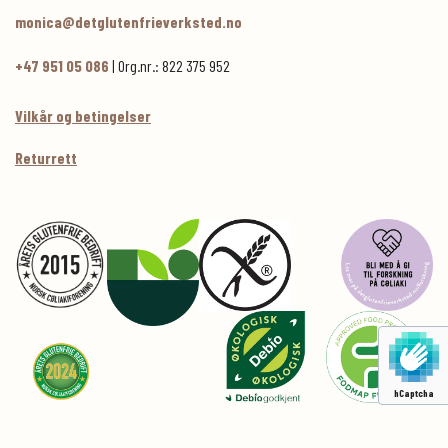
monica@detglutenfrieverksted.no
+47 951 05 086
| Org.nr.: 822 375 952
Vilkår og betingelser
Returrett
hCaptcha