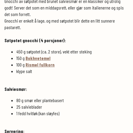
Gnocchi av søtpotet med brunet salviesmør er en klassiker og utrolig
godt! Server det som en middagsrett, eller gjør som italienerne og spis
det som forrett.
Gnocchi er enkelt å lage, og med søtpotet blir dette en litt sunnere
pastarett.
Søtpotet gnocchi (4 porsjoner):
450 g søtpotet (ca. 2 store), vekt etter steking
150 g
Bokhvetemel
100 g
Rismel fullkorn
klype salt
Salviesmør:
80 g smør eller plantebasert
25 salvieblader
1 fedd hvitløk (kan sløyfes)
Servering: