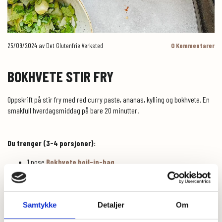
25/09/2024
av Det Glutenfrie Verksted
0
Kommentarer
BOKHVETE STIR FRY
Oppskrift på stir fry med red curry paste, ananas, kylling og bokhvete. En
smakfull hverdagsmiddag på bare 20 minutter!
Du trenger (3-4 porsjoner):
1 pose
Bokhvete boil-in-bag
400 g kyllingkjøttdeig
2 ts Thai red curry paste
2 ts revet fersk ingefær
2 fedd hvitløk, finhakket
Samtykke
Detaljer
Om
2 paprika, i strimler