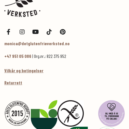
monica@detglutenfrieverksted.no
+47 951 05 086
| Org.nr.: 822 375 952
Vilkår og betingelser
Returrett