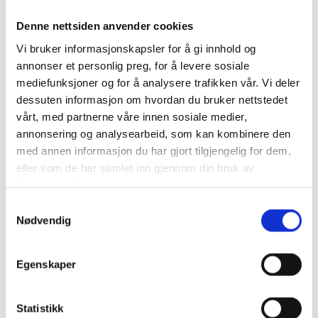
140 g ananas, i biter
50 g peanøtter eller cashewnøtter
Denne nettsiden anvender cookies
40 ml glutenfri soyasaus eller tamari
Vi bruker informasjonskapsler for å gi innhold og
sort pepper
annonser et personlig preg, for å levere sosiale
chiliflak
mediefunksjoner og for å analysere trafikken vår. Vi deler
dessuten informasjon om hvordan du bruker nettstedet
Topping:
vårt, med partnerne våre innen sosiale medier,
annonsering og analysearbeid, som kan kombinere den
140 g ananas, i biter
med annen informasjon du har gjort tilgjengelig for dem,
6 ss hakket frisk koriander
eller som de har samlet inn gjennom din bruk av
3 ss hakket frisk (Thai) basilikum
tjenestene deres.
3 vårløk, i biter
Samtykkevalg
Nødvendig
Dette gjør du:
1. Kok bokhveten som angitt på emballasjen.
2. Stek kjøttdeigen på medium varme i litt smør eller olivenolje. Tilsett red
Egenskaper
curry paste, ingefær, hvitløk og stek i 2-3 minutter.
3. Tilsett paprika, ananas og nøtter. Fortsett og stek i ca. 5 min. Hell over
soyasaus/tamari og stek i 2-3 minutter til. Ha i kokt bokhvete og bland
Statistikk