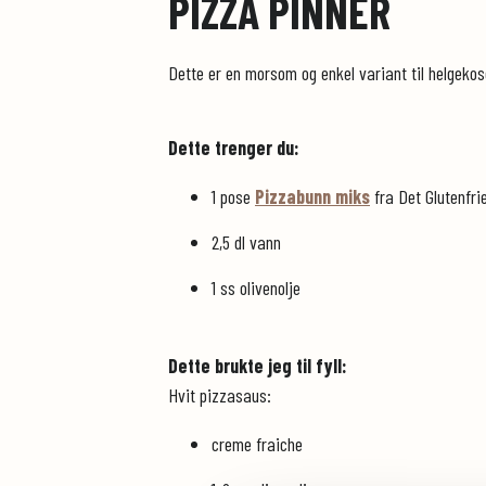
PIZZA PINNER
Dette er en morsom og enkel variant til helgekose
Dette trenger du:
1 pose
Pizzabunn miks
fra Det Glutenfri
2,5 dl vann
1 ss olivenolje
Dette brukte jeg til fyll:
Hvit pizzasaus:
creme fraiche