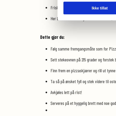
Friske urter som timian og oregano
Ikke tillat
Her bruker du selvsagt dine favoritter ;)
Dette gjør du:
Følg samme fremgangsmåte som for Pizz
Sett stekeovnen på 215 grader og forstek bun
Finn frem en pizzaskjærer og rill ut tynne 
Ta så på ønsket fyll og stek videre til ost
Avkjøles lett på rist!
Serveres på et hyggelig brett med noe godt