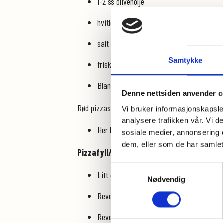
1-2 ss olivenolje
hvitløksfedd
salt og pepper
Samtykke
friske urter
Bland alle ingrediensene sammen i en skå
Denne nettsiden anvender c
Rød pizzasaus:
Vi bruker informasjonskapsler
analysere trafikken vår. Vi 
Her bruker jeg stort sett peppe's pizza sin
sosiale medier, annonsering 
dem, eller som de har samlet
Pizzafyll/ topping:
Samtykkevalg
Litt oppskåret chirizo eller annen pølse
Nødvendig
Revet parmesan
Revet jarlsberg eller pizzaost