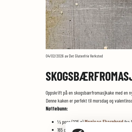
04/02/2026
av Det Glutenfrie Verksted
SKOGSBÆRFROMAS
Oppskrift på en skogsbærfromasjkake med en ny
Denne kaken er perfekt til morsdag og valentinsd
Nøttebunn:
½ pose (225 g)
Monicas Ekornbrød
fra 
165 g sukker