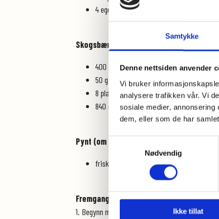
4 eggehviter
Samtykke
Skogsbærfromasj:
400 g skogsbær (frosne eller friske)
Denne nettsiden anvender c
50 g sukker
Vi bruker informasjonskapsler
8 plater gelatin
analysere trafikken vår. Vi 
840 g (2 pk) vaniljekesam
sosiale medier, annonsering 
dem, eller som de har samlet
Pynt (om ønskelig):
Samtykkevalg
Nødvendig
friske bær
Fremgangsmåte:
1. Begynn med å lage nøttebunnen. Sett ovnen p
Ikke tillat