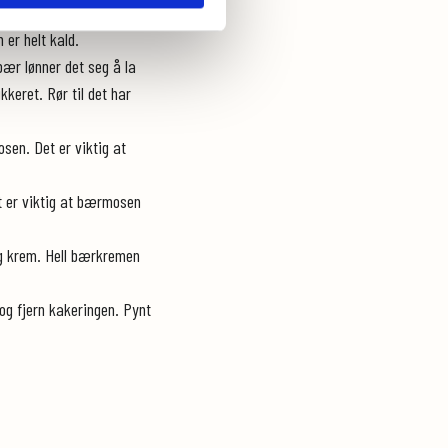
gs. Vend finmalt Ekornbrød
 er helt kald.
ær lønner det seg å la
keret. Rør til det har
sen. Det er viktig at
t er viktig at bærmosen
tig krem. Hell bærkremen
 og fjern kakeringen. Pynt