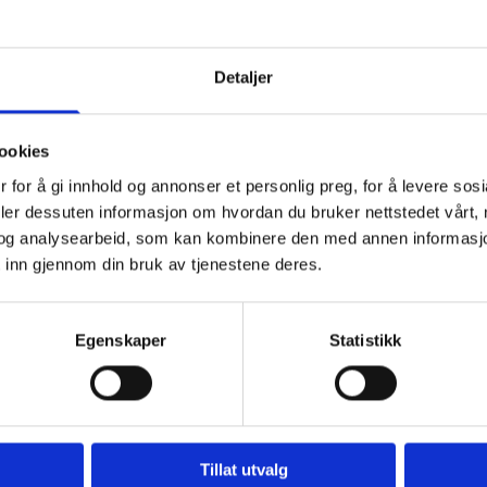
Detaljer
ookies
 for å gi innhold og annonser et personlig preg, for å levere sos
deler dessuten informasjon om hvordan du bruker nettstedet vårt,
og analysearbeid, som kan kombinere den med annen informasjon d
 inn gjennom din bruk av tjenestene deres.
Egenskaper
Statistikk
å 180°C over- og undervarme. Kle en 23 cm rund kakeform med bakepapir i
Tillat utvalg