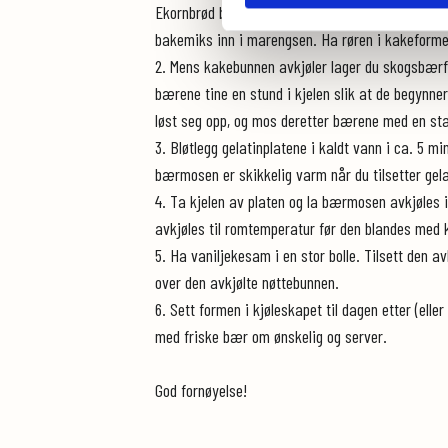
Ekornbrød bakemiks i en foodprosessor. Pisk egge
bakemiks inn i marengsen. Ha røren i kakeformen 
2. Mens kakebunnen avkjøler lager du skogsbærfr
bærene tine en stund i kjelen slik at de begynner
løst seg opp, og mos deretter bærene med en s
3. Bløtlegg gelatinplatene i kaldt vann i ca. 5 
bærmosen er skikkelig varm når du tilsetter gelat
4. Ta kjelen av platen og la bærmosen avkjøles
avkjøles til romtemperatur før den blandes med k
5. Ha vaniljekesam i en stor bolle. Tilsett den 
over den avkjølte nøttebunnen.
6. Sett formen i kjøleskapet til dagen etter (ell
med friske bær om ønskelig og server.
God fornøyelse!