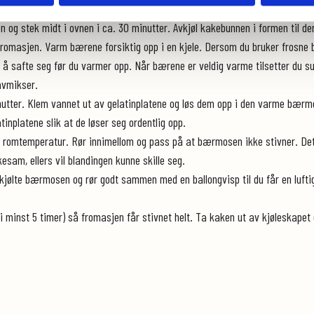
hvitene stive. Tilsett sukkeret og pisk videre til en tykk og blank maren
og stek midt i ovnen i ca. 30 minutter. Avkjøl kakebunnen i formen til den
omasjen. Varm bærene forsiktig opp i en kjele. Dersom du bruker frosne b
 å safte seg før du varmer opp. Når bærene er veldig varme tilsetter du suk
tavmikser.
minutter. Klem vannet ut av gelatinplatene og løs dem opp i den varme bærmo
inplatene slik at de løser seg ordentlig opp.
 i romtemperatur. Rør innimellom og pass på at bærmosen ikke stivner. De
esam, ellers vil blandingen kunne skille seg.
avkjølte bærmosen og rør godt sammen med en ballongvisp til du får en luf
er i minst 5 timer) så fromasjen får stivnet helt. Ta kaken ut av kjøleskapet